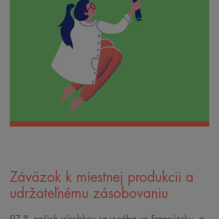
Záväzok k miestnej produkcii a
udržateľnému zásobovaniu
97 % našich výrobkov sa vyrába vo Francúzsku, a