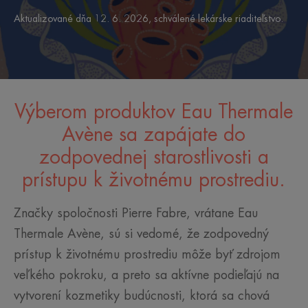
Aktualizované dňa
12. 6. 2026
, schválené
lekárske riaditeľstvo
.
Výberom produktov Eau Thermale
Avène sa zapájate do
zodpovednej starostlivosti a
prístupu k životnému prostrediu.
Značky spoločnosti Pierre Fabre, vrátane Eau
Thermale Avène, sú si vedomé, že zodpovedný
prístup k životnému prostrediu môže byť zdrojom
veľkého pokroku, a preto sa aktívne podieľajú na
vytvorení kozmetiky budúcnosti, ktorá sa chová