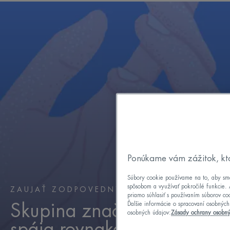
položku
položku
položku
1
2
3
Ponúkame vám zážitok, kt
Súbory cookie používame na to, aby sme
spôsobom a využívať pokročilé funkcie. 
ZAUJAŤ ZODPOVEDNÝ PRÍSTUP
priamo súhlasiť s používaním súborov c
Ďalšie informácie o spracovaní osobných
Skupina značiek, ktoré
osobných údajov:
Zásady ochrany osobný
spája rovnaké poslanie: