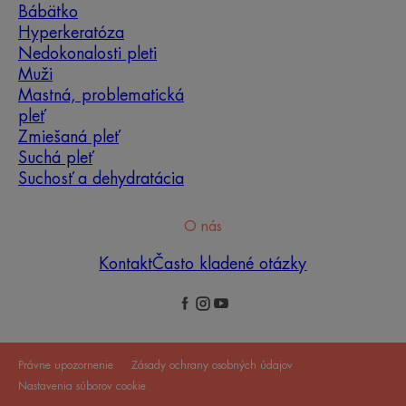
Bábätko
Hyperkeratóza
Nedokonalosti pleti
Muži
Mastná, problematická
pleť
Zmiešaná pleť
Suchá pleť
Suchosť a dehydratácia
O nás
Kontakt
Často kladené otázky
Právne upozornenie
Zásady ochrany osobných údajov
Nastavenia súborov cookie