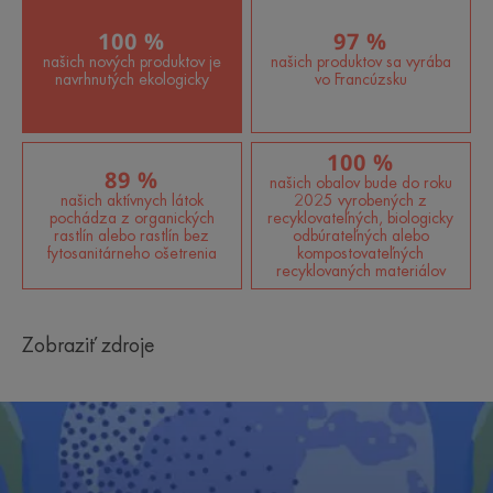
100 %
97 %
našich nových produktov je
našich produktov sa vyrába
navrhnutých ekologicky
vo Francúzsku
100 %
89 %
našich obalov bude do roku
našich aktívnych látok
2025 vyrobených z
pochádza z organických
recyklovateľných, biologicky
rastlín alebo rastlín bez
odbúrateľných alebo
fytosanitárneho ošetrenia
kompostovateľných
recyklovaných materiálov
Zobraziť zdroje