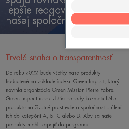
lepšie reagovať na výzvy
našej spoločnosti
Trvalá snaha o transparentnosť
Do roku 2022 budú všetky naše produkty
hodnotené na základe indexu Green Impact, ktorý
navrhla organizácia Green Mission Pierre Fabre.
Green Impact index zhŕňa dopady kozmetického
produktu na životné prostredie a spoločnosť a člení
ich do kategórií A, B, C alebo D. Aby sa naše
produkty mohli zapojiť do programu