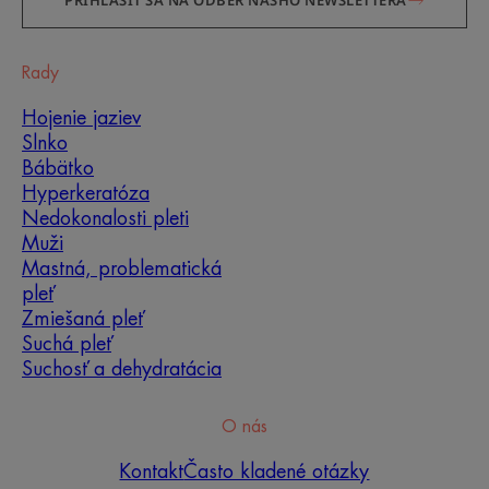
PRIHLÁSIŤ SA NA ODBER NÁŠHO NEWSLETTERA
Rady
Hojenie jaziev
Slnko
Bábätko
Hyperkeratóza
Nedokonalosti pleti
Muži
Mastná, problematická
pleť
Zmiešaná pleť
Suchá pleť
Suchosť a dehydratácia
O nás
Kontakt
Často kladené otázky