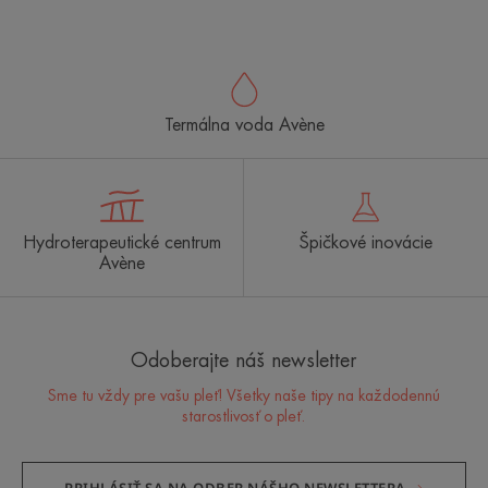
na
na
na
na
na
na
na
položku
položku
položku
položku
položku
položku
položku
1
2
3
4
5
6
7
Termálna voda Avène
Hydroterapeutické centrum
Špičkové inovácie
Avène
Odoberajte náš newsletter
Sme tu vždy pre vašu pleť! Všetky naše tipy na každodennú
starostlivosť o pleť.