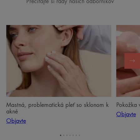
Prečítajte si rady našich odborníkov
Objavte
Objavte
Mastná,
Pokožka
problematická
vášho
pleť
dieťaťa
so
sklonom
k
akné
Mastná, problematická pleť so sklonom k
Pokožka v
akné
Objavte
Objavte
Prejsť
Prejsť
Prejsť
Prejsť
Prejsť
Prejsť
Prejsť