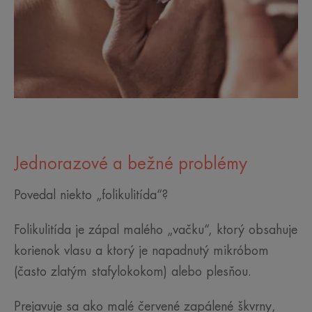
Jednorazové a bežné problémy
Povedal niekto „folikulitída“?
Folikulitída je zápal malého „vačku“, ktorý obsahuje
korienok vlasu a ktorý je napadnutý mikróbom
(často zlatým stafylokokom) alebo plesňou.
Prejavuje sa ako malé červené zapálené škvrny,