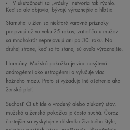
V skutočnosti sa „vrásky“ netvoria tak rýchlo.
Keď sa ale objavia, bývajú výraznejšie a hlbšie.
Starnutie: u žien sa niektoré varovné príznaky
prejavujú už vo veku 25 rokov, zatiaľ čo u mužov
sa mnohokrát neprejavujú ani po 30. roku. Na
druhej strane, keď sa to stane, sú oveľa výraznejšie.
Hormóny: Mužská pokožka je viac nasýtená
androgénmi ako estrogénmi a vylučuje viac
kožného mazu. Preto si vyžaduje iné ošetrenie ako
ženská pleť.
Suchosť: Či už ide o vrodený alebo získaný stav,
mužská a ženská pokožka je často suchá. Čoraz
častejšie sa vyskytuje v dôsledku životného štýlu,