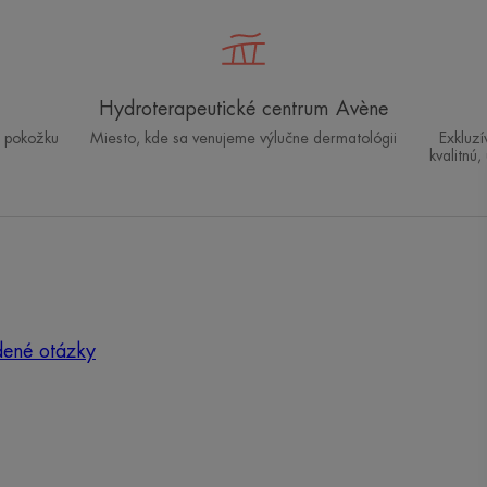
Hydroterapeutické centrum Avène
ú pokožku
Miesto, kde sa venujeme výlučne dermatológii
Exkluz
kvalitnú,
dené otázky