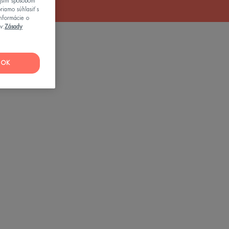
ejším spôsobom
riamo súhlasiť s
informácie o
v:
Zásady
OK