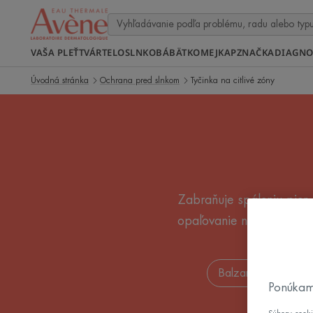
VAŠA PLEŤ
TVÁR
TELO
SLNKO
BÁBÄTKO
MEJKAP
ZNAČKA
DIAGNO
Úvodná stránka
Ochrana pred slnkom
Tyčinka na citlivé zóny
Zabraňuje spáleniu pier 
opaľovanie na surfovanie
Balzamy na pery s 
Ponúkam