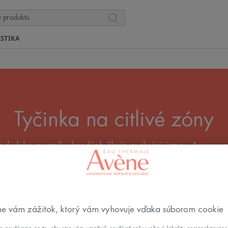
STIKA
Tyčinka na citlivé zóny
od slnka a vzniku hnedých škvŕn a chráni jazvy. A na vonka
, balzam na pery na lyžovanie... Objavte opaľovacie tyči
ochranou proti slnečnému žiareniu
Ochrana pred slnkom – tyči
e vám zážitok, ktorý vám vyhovuje vďaka súborom cookie