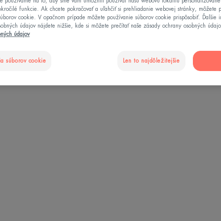
e používame na to, aby sme vám umožnili používať našu webovú lokalitu personalizovan
okročilé funkcie. Ak chcete pokračovať a uľahčiť si prehliadanie webovej stránky, môžete p
úborov cookie. V opačnom prípade môžete používanie súborov cookie prispôsobiť. Ďalšie 
sobných údajov nájdete nižšie, kde si môžete prečítať naše zásady ochrany osobných údajo
bných údajov
a súborov cookie
Len to najdôležitejšie