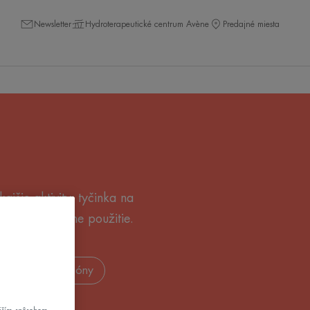
Newsletter
Hydroterapeutické centrum Avène
Predajné miesta
jšie aktivity: tyčinka na
nky pre lokálne použitie.
nky pre citlivé zóny