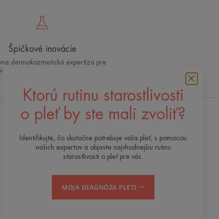
Špičkové inovácie
ívna dermokozmetická expertíza pre
 účinnú a bezpečnú starostlivosť o pleť
Ktorú rutinu starostlivosti
o pleť by ste mali zvoliť?
Odoberajte náš newsletter
Identifikujte, čo skutočne potrebuje vaša pleť, s pomocou
Sme tu vždy pre vašu pleť! Všetky naše tipy na
našich expertov a objavte najvhodnejšiu rutinu
každodennú starostlivosť o pleť.
starostlivosti o pleť pre vás.
PRIHLÁSIŤ SA NA ODBER NÁŠHO
MOJA DIAGNÓZA PLETI
NEWSLETTERA