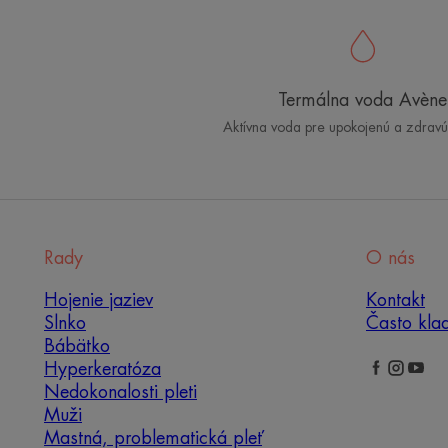
Termálna voda Avène
Aktívna voda pre upokojenú a zdrav
Rady
O nás
Hojenie jaziev
Kontakt
Slnko
Často kla
Bábätko
Hyperkeratóza
Nedokonalosti pleti
Muži
Mastná, problematická pleť