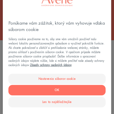
starostlivosť po opaľovaní vám poskytnú riešenie na
krásne opálenie počas celého roka.
Ponúkame vám zážitok, ktorý vám vyhovuje vďaka
súborom cookie
Súbory cookie používame na to, aby sme vám umožnili používať našu
webovú lokalitu personalizovanejším spôsobom a využívať pokročilé funkcie.
1 výsledok "Starostlivosť pre opaľovanie bez
Ak chcete pokračovať a uľahčiť si prehliadanie webovej stránky, môžete
priamo súhlasiť s používaním súborov cookie. V opačnom prípade môžete
slnka"
používanie súborov cookie prispôsobiť. Ďalšie informácie o spracovaní
osobných údajov nájdete nižšie, kde si môžete prečítať naše zásady ochrany
Reparačná
osobných údajov:
Zásady ochrany osobných údajov
starostlivosť
po
Nastavenia súborov cookie
opaľování
OK
Len to najdôležitejšie