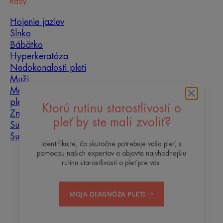
Rady
Hojenie jaziev
Slnko
Bábätko
Hyperkeratóza
Nedokonalosti pleti
Muži
Mastná, problematická
pleť
Ktorú rutinu starostlivosti o
Zmiešaná pleť
pleť by ste mali zvoliť?
Suchá pleť
Suchosť a dehydratácia
Identifikujte, čo skutočne potrebuje vaša pleť, s
pomocou našich expertov a objavte najvhodnejšiu
O nás
rutinu starostlivosti o pleť pre vás.
Kontakt
Často kladené otázky
MOJA DIAGNÓZA PLETI