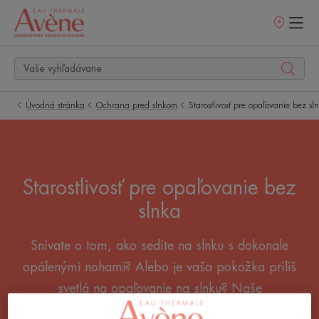
Predajné
miesta
Úvodná stránka
Ochrana pred slnkom
Starostlivosť pre opaľovanie bez sl
Starostlivosť pre opaľovanie bez
slnka
Snívate o tom, ako sedíte na slnku s dokonale
opálenými nohami? Alebo je vaša pokožka príliš
svetlá na opaľovanie na slnku? Naše
samoopaľovacie prípravky a prípravky pre