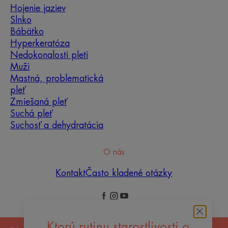
Hojenie jaziev
Slnko
Bábätko
Hyperkeratóza
Nedokonalosti pleti
Muži
Mastná, problematická
pleť
Zmiešaná pleť
Suchá pleť
Suchosť a dehydratácia
O nás
Kontakt
Často kladené otázky
Ktorú rutinu starostlivosti o