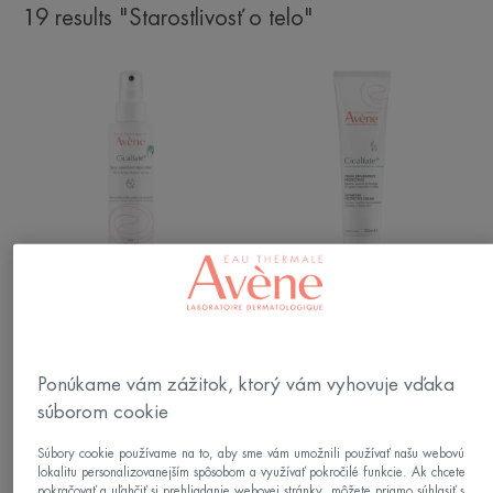
19 results "Starostlivosť o telo"
Vysušujúci
Obnovujúci
a
ochranný
obnovujúci
krém
sprej
Cicalfate
Cicalfate
Vysušujúci a obnovujúci sprej
Obnovujúci ochranný krém
1
1
Ponúkame vám zážitok, ktorý vám vyhovuje vďaka
súborom cookie
obnovujúci
Cold
bariérový
cream
Súbory cookie používame na to, aby sme vám umožnili používať našu webovú
krém
krém
lokalitu personalizovanejším spôsobom a využívať pokročilé funkcie. Ak chcete
pokračovať a uľahčiť si prehliadanie webovej stránky, môžete priamo súhlasiť s