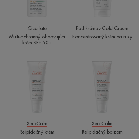
Cicalfate
Rad krémov Cold Cream
Multi-ochranný obnovujúci
Koncentrovaný krém na ruky
krém SPF 50+
Relipidačný
Relipidačný
krém
balzam
XeraCalm
XeraCalm
Relipidačný krém
Relipidačný balzam