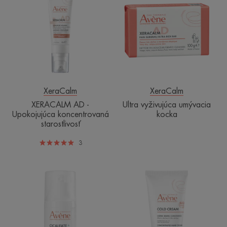
-
umývacia
Upokojujúca
kocka
koncentrovaná
starostlivosť
XeraCalm
XeraCalm
XERACALM AD -
Ultra vyživujúca umývacia
Upokojujúca koncentrovaná
kocka
starostlivosť
3
Multi-
Koncentrovaný
ochranný
krém
obnovujúci
na
krém
ruky
SPF
50+