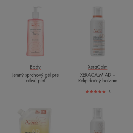
Jemný
XERACALM
sprchový
AD
gél
–
pre
Relipidačný
citlivú
balzam
pleť
Body
XeraCalm
Jemný sprchový gél pre
XERACALM AD –
citlivú pleť
Relipidačný balzam
3
XERACALM
XERACALM
AD
AD
–
–
Relipidačný
Relipidačný