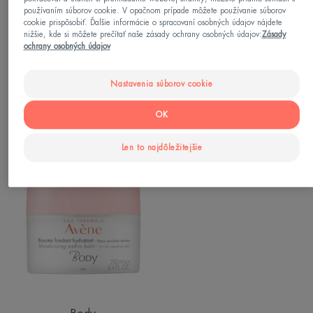
na
používaním súborov cookie. V opačnom prípade môžete používanie súborov
ruky
cookie prispôsobiť. Ďalšie informácie o spracovaní osobných údajov nájdete
nižšie, kde si môžete prečítať naše zásady ochrany osobných údajov:
Zásady
ochrany osobných údajov
Nastavenia súborov cookie
Cicalfate
Rad krémov Cold Cream
OK
obnovujúci bariérový krém
Cold cream krém
na ruky
Len to najdôležitejšie
Hydratačný
telový
balzam
na
suchú
citlivú
pokožku