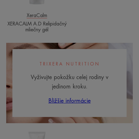
XeraCalm
XERACALM A.D Relipidačný
mliečny gél
TRIXERA NUTRITION
Vyživujte pokožku celej rodiny v
jedinom kroku.
Bližšie informácie
XERACALM
Ultra
AD
vyživujúca