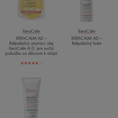
umývací
krém
olej
XeraCalm
A.D.
pre
suchú
XeraCalm
XeraCalm
pokožku
XERACALM AD –
XERACALM AD –
so
Relipidačný umývací olej
Relipidačný krém
XeraCalm A.D. pre suchú
sklonom
pokožku so sklonom k atópii
k
atópii
1
XERACALM
A.D
Relipidačný
mliečny
gél