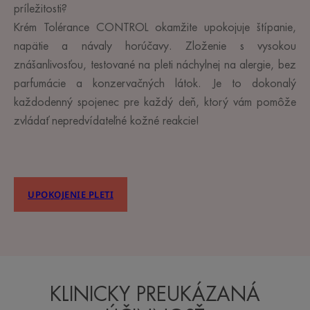
príležitosti?
Krém Tolérance CONTROL okamžite upokojuje štípanie,
napätie a návaly horúčavy. Zloženie s vysokou
znášanlivosťou, testované na pleti náchylnej na alergie, bez
parfumácie a konzervačných látok. Je to dokonalý
každodenný spojenec pre každý deň, ktorý vám pomôže
zvládať nepredvídateľné kožné reakcie!
UPOKOJENIE PLETI
KLINICKY PREUKÁZANÁ