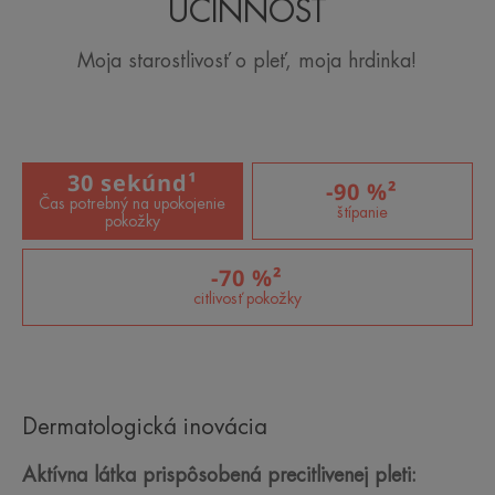
ÚČINNOSŤ
Moja starostlivosť o pleť, moja hrdinka!
30 sekúnd¹
-90 %²
Čas potrebný na upokojenie
štípanie
pokožky
-70 %²
citlivosť pokožky
Dermatologická inovácia
Aktívna látka prispôsobená precitlivenej pleti: