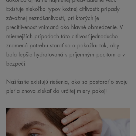
dokonca aj na tie najmenej predvídateľné veci.
Existuje niekoľko typov kožnej citlivosti: prípady
závažnej neznášanlivosti, pri ktorých je
precitlivenosť vnímaná ako hlavné obmedzenie. V
miernejších prípadoch táto citlivosť jednoducho
znamená potrebu starať sa o pokožku tak, aby
bola lepšie hydratovaná s príjemným pocitom a v
bezpečí.
Našťastie existujú riešenia, ako sa postarať o svoju
pleť a znova získať do určitej miery pokoj!