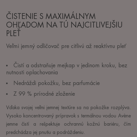
ČISTENIE S MAXIMÁLNYM
OHĽADOM NA TÚ NAJCITLIVEJŠIU
PLEŤ
Veľmi jemný odličovač pre citlivú až reaktívnu pleť
Čistí a odstraňuje mejkap v jedinom kroku, bez
nutnosti oplachovania
Nedráždi pokožku, bez parfumácie
Z 99 % prírodné zloženie
Vďaka svojej veľmi jemnej textúre sa na pokožke rozplýva.
Vysoko koncentrovaný prípravok s termálnou vodou Avène
jemne čistí a rešpektuje ochrannú kožnú bariéru, čím
predchádza jej pnutiu a podráždeniu.