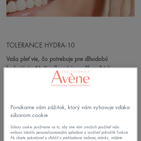
TOLÉRANCE HYDRA-10
Vaša pleť vie, čo potrebuje pre dlhodobú
hydratáciu. Naši odborníci zreplikovali jeho
zloženie a vytvorili TOLÉRANCE HYDRA-10. Prvý
biomimetický hydratačný krém 100% prírodného
pôvodu, bohatý na kyselinu hyalurónovú a termálnu
vodu Avène, ktoré zabezpečia hydratáciu vašej
Ponúkame vám zážitok, ktorý vám vyhovuje vďaka
súborom cookie
pleti.
Súbory cookie používame na to, aby sme vám umožnili používať našu
Chýba vašej pleti hydratácia? Hydratačný rad
webovú lokalitu personalizovanejším spôsobom a využívať pokročilé funkcie.
Ak chcete pokračovať a uľahčiť si prehliadanie webovej stránky, môžete
TOLÉRANCE HYDRA-10 je pre vás ako stvorený!