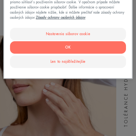
priamo súhlasiť s používaním súborov cookie. V opačnom prípade môžete
používanie súborov cookie prispôsobiť. Ďalšie informácie o spracovaní
osobných údajov nájdete nižšie, kde si môžete prečítať naše zásady ochrany
osobných údajov:
Zásady ochrany osobných údajov
Čítať viac
Nastavenia súborov cookie
OK
TOLÉRANCE HYDRA-10
Len to najdôležitejšie