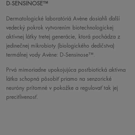
D
‑
SENSINOSE™
Dermatologické laboratóriá Avène dosiahli ďalší
vedecký pokrok vytvorením biotechnologickej
aktívnej látky tretej generácie, ktorá pochádza z
jedinečnej mikrobioty (biologického dedičstva)
termálnej vody Avène: D-Sensinose™.
Prvá mimoriadne upokojujúca postbiotická aktívna
látka schopná pôsobiť priamo na senzorické
neuróny prítomné v pokožke a regulovať tak jej
precitlivenosť.