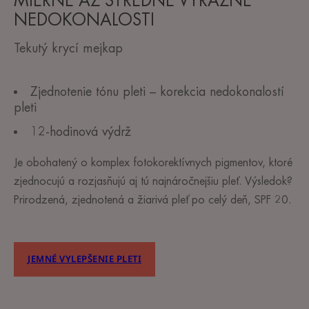
MIERNE AŽ STREDNE VÝRAZNÉ
NEDOKONALOSTI
Tekutý krycí mejkap
Zjednotenie tónu pleti – korekcia nedokonalostí
pleti
12-hodinová výdrž
Je obohatený o komplex fotokorektívnych pigmentov, ktoré
zjednocujú a rozjasňujú aj tú najnáročnejšiu pleť. Výsledok?
Prirodzená, zjednotená a žiarivá pleť po celý deň, SPF 20.
JEMNÉ VYLEPŠENIE PLETI