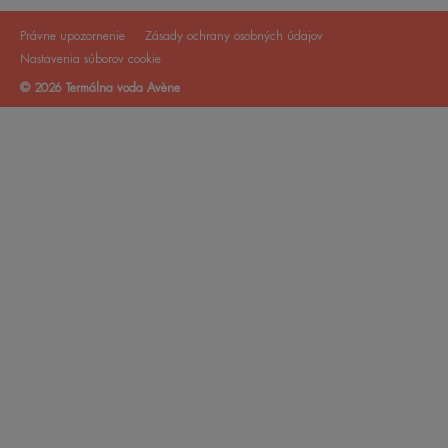
Právne upozornenie
Zásady ochrany osobných údajov
Nastavenia súborov cookie
© 2026 Termálna voda Avène