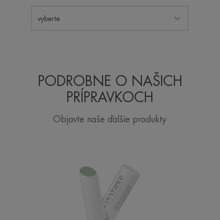
vyberte
PODROBNE O NAŠICH
PRÍPRAVKOCH
Objavte naše ďalšie produkty
Korekčná
tyčinka
zelenáSPF
20