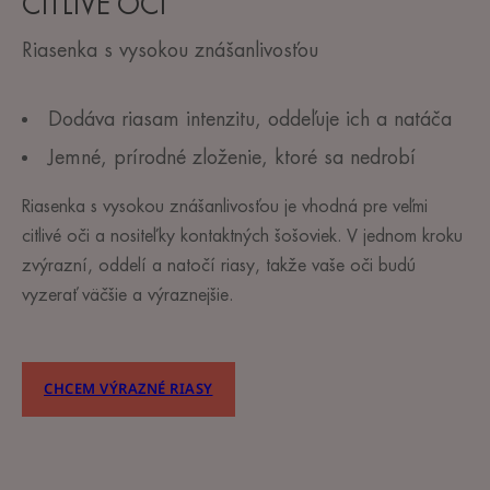
CITLIVÉ OČI
Riasenka s vysokou znášanlivosťou
Dodáva riasam intenzitu, oddeľuje ich a natáča
Jemné, prírodné zloženie, ktoré sa nedrobí
Riasenka s vysokou znášanlivosťou je vhodná pre veľmi
citlivé oči a nositeľky kontaktných šošoviek. V jednom kroku
zvýrazní, oddelí a natočí riasy, takže vaše oči budú
vyzerať väčšie a výraznejšie.
CHCEM VÝRAZNÉ RIASY