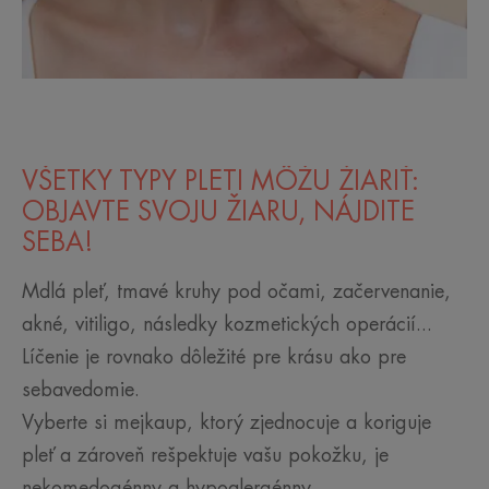
VŠETKY TYPY PLETI MÔŽU ŽIARIŤ:
OBJAVTE SVOJU ŽIARU, NÁJDITE
SEBA!
Mdlá pleť, tmavé kruhy pod očami, začervenanie,
akné, vitiligo, následky kozmetických operácií...
Líčenie je rovnako dôležité pre krásu ako pre
sebavedomie.
Vyberte si mejkaup, ktorý zjednocuje a koriguje
pleť a zároveň rešpektuje vašu pokožku, je
nekomedogénny a hypoalergénny.