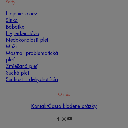
Rady
Hojenie jaziev
Slnko
Bábätko
Hyperkeratóza
Nedokonalosti pleti
Muži
Mastná, problematická
pleť
Zmiešaná pleť
Suchá pleť
Suchosť a dehydratácia
O nás
Kontakt
Často kladené otázky