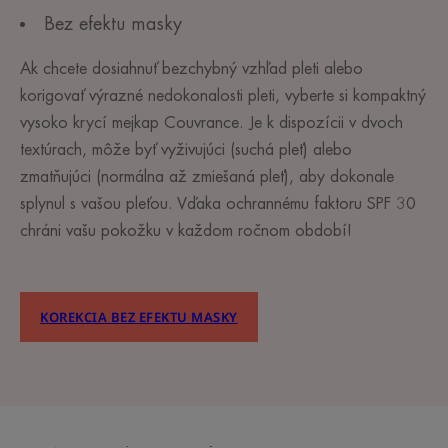
Bez efektu masky
Ak chcete dosiahnuť bezchybný vzhľad pleti alebo
korigovať výrazné nedokonalosti pleti, vyberte si kompaktný
vysoko krycí mejkap Couvrance. Je k dispozícii v dvoch
textúrach, môže byť vyživujúci (suchá pleť) alebo
zmatňujúci (normálna až zmiešaná pleť), aby dokonale
splynul s vašou pleťou. Vďaka ochrannému faktoru SPF 30
chráni vašu pokožku v každom ročnom období!
KOREKCIA BEZ EFEKTU MASKY