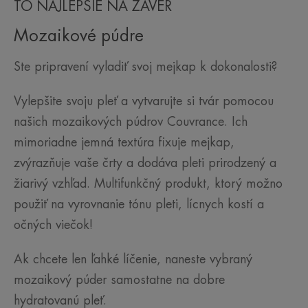
TO NAJLEPŠIE NA ZÁVER
Mozaikové púdre
Ste pripravení vyladiť svoj mejkap k dokonalosti?
Vylepšite svoju pleť a vytvarujte si tvár pomocou
našich mozaikových púdrov Couvrance. Ich
mimoriadne jemná textúra fixuje mejkap,
zvýrazňuje vaše črty a dodáva pleti prirodzený a
žiarivý vzhľad. Multifunkčný produkt, ktorý možno
použiť na vyrovnanie tónu pleti, lícnych kostí a
očných viečok!
Ak chcete len ľahké líčenie, naneste vybraný
mozaikový púder samostatne na dobre
hydratovanú pleť.