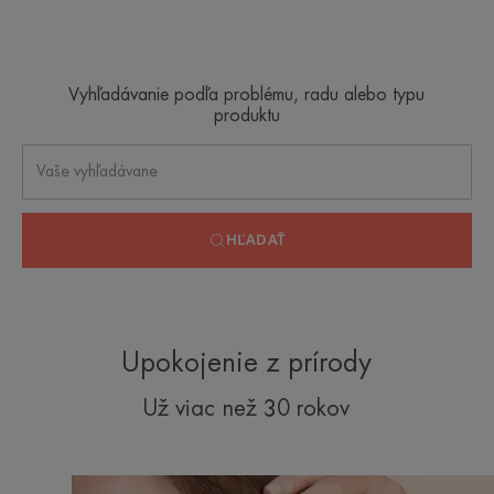
na
na
na
na
na
na
položku
položku
položku
položku
položku
položku
1
2
3
4
5
6
Vyhľadávanie podľa problému, radu alebo typu
produktu
HĽADAŤ
Upokojenie z prírody
Už viac než 30 rokov