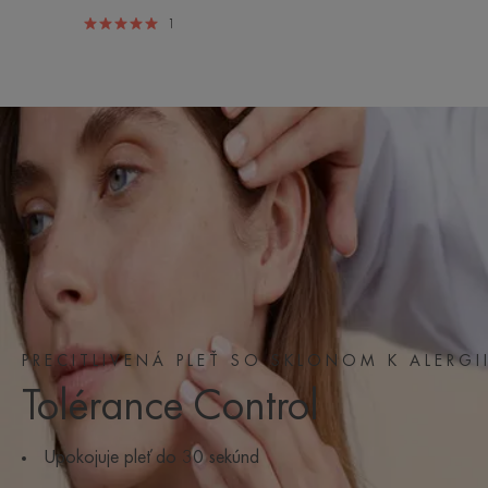
1
Objaviť
PRECITLIVENÁ PLEŤ SO SKLONOM K ALERGI
Tolérance Control
Upokojuje pleť do 30 sekúnd