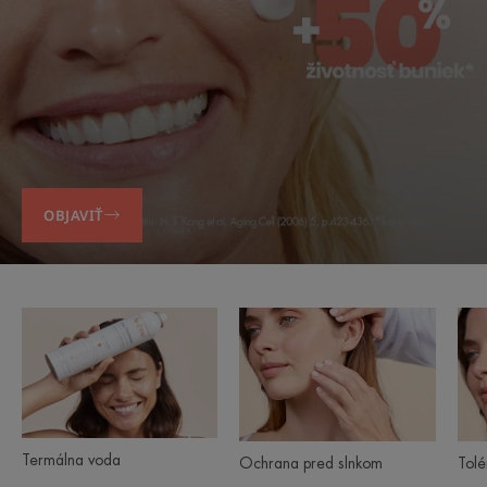
OBJAVIŤ
Termálna
Ochrana
Product
voda
pred
ranges
slnkom
slider
Termálna voda
Tolé
Ochrana pred slnkom