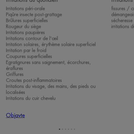
Irritations péri-orale
fissures / 
Piqûre insecte post-grattage
démangeais
Brûlures superficielles
sécheresse 
Rougeur du siège
irritations
Irritations paupières
Irritations contour de l'œil
Irritation solaires, érythème solaire superficiel
Irritation par le froid
Coupures superficielles
Egratignures sans saignement, écorchures,
éraflures
Griffures
Croutes post-inflammatoires
Irritations du visage, des mains, des pieds ou
localisées
Irritations du cuir chevelu
Objavte
Prejsť
Prejsť
Prejsť
Prejsť
Prejsť
Prejsť