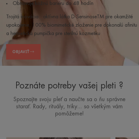
Obnovuje kožnú bariéru do 48 hodín
Trojitá inovácia: aktívna látka D-SensinoseTM pre okamžité
upokojenie, 100% biomimetické zloženie pre dokonalú afinitu
a hermetická pumpička pre sterilnú kozmetiku
OBJAVIŤ
Poznáte potreby vašej pleti ?
Spoznajte svoju pleť a naučte sa o ňu správne
starať. Rady, rituály, triky... so všetkým vám
pomôžeme!