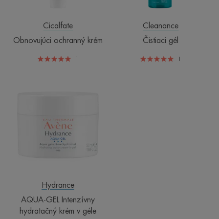
Cicalfate
Cleanance
Obnovujúci ochranný krém
Čistiaci gél
1
1
AQUA-
GEL
Intenzívny
hydratačný
krém
v
géle
Hydrance
AQUA-GEL Intenzívny
hydratačný krém v géle