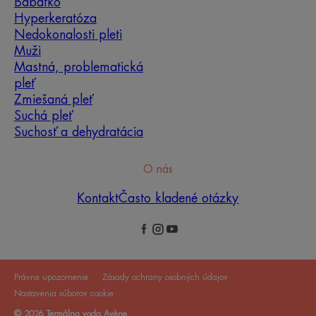
Bábätko
Hyperkeratóza
Nedokonalosti pleti
Muži
Mastná, problematická
pleť
Zmiešaná pleť
Suchá pleť
Suchosť a dehydratácia
O nás
Kontakt
Často kladené otázky
Právne upozornenie
Zásady ochrany osobných údajov
Nastavenia súborov cookie
© 2026 Termálna voda Avène