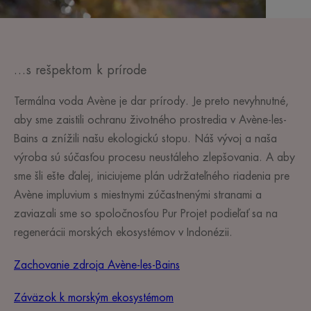
…s rešpektom k prírode
Termálna voda Avène je dar prírody. Je preto nevyhnutné,
aby sme zaistili ochranu životného prostredia v Avène-les-
Bains a znížili našu ekologickú stopu. Náš vývoj a naša
výroba sú súčasťou procesu neustáleho zlepšovania. A aby
sme šli ešte ďalej, iniciujeme plán udržateľného riadenia pre
Avène impluvium s miestnymi zúčastnenými stranami a
zaviazali sme so spoločnosťou Pur Projet podieľať sa na
regenerácii morských ekosystémov v Indonézii.
Zachovanie zdroja Avène-les-Bains
Záväzok k morským ekosystémom