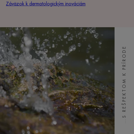
Záväzok k dermatologickým inováciám
…S REŠPEKTOM K PRÍRODE