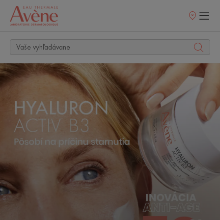
Predajné
miesta
Objaviť