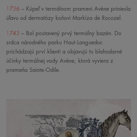
1736
– Kúpeľ v termálnom prameni Avène priniesla
úľavu od dermatózy koňovi Markíza de Rocozel.
1743
– Bol postavený prvý termálny bazén. Do
srdca národného parku Haut-Languedoc
prichádzajú prví klienti a objavujú tu blahodarné
účinky termálnej vody Avène, ktorá vyviera z
prameňa Sainte-Odile.