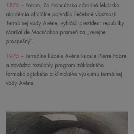
1874
– Potom, čo Francúzska národná lekárska
akadémia oficiálne potvrdila liečebné vlastnosti
Termálnej vody Avène, vyhlásil prezident republiky
Maršal de MacMahon prameň za „verejne
prospešný“.
1975
– Termálne kúpele Avène kupuje Pierre Fabre
a zavádza rozsiahly program základného
farmakologického a klinického výskumu termálnej
vody Avène.