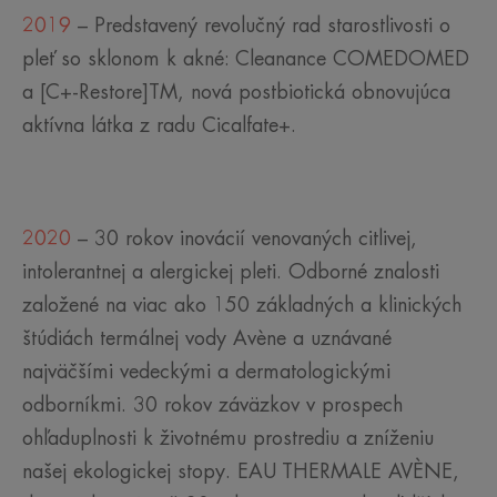
2019
– Predstavený revolučný rad starostlivosti o
pleť so sklonom k akné: Cleanance COMEDOMED
a [C+-Restore]TM, nová postbiotická obnovujúca
aktívna látka z radu Cicalfate+.
2020
– 30 rokov inovácií venovaných citlivej,
intolerantnej a alergickej pleti. Odborné znalosti
založené na viac ako 150 základných a klinických
štúdiách termálnej vody Avène a uznávané
najväčšími vedeckými a dermatologickými
odborníkmi. 30 rokov záväzkov v prospech
ohľaduplnosti k životnému prostrediu a zníženiu
našej ekologickej stopy. EAU THERMALE AVÈNE,