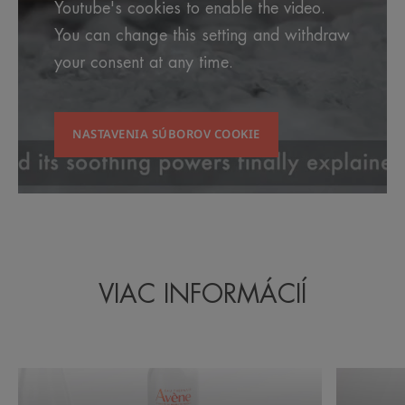
Youtube's cookies to enable the video.
You can change this setting and withdraw
your consent at any time.
NASTAVENIA SÚBOROV COOKIE
VIAC INFORMÁCIÍ
Objavte
Máte
náš
podrážde