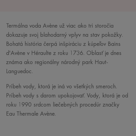
Termálna voda Avène už viac ako tri storočia
dokazuje svoj blahodarný vplyv na stav pokožky.
Bohatá história čerpá inšpiráciu z kúpeľov Bains
d'Avène v Héraulte z roku 1736. Oblasť je dnes
známa ako regionálny národný park Haut-
Languedoc.
Príbeh vody, ktorá je iná vo všetkých smeroch.
Príbeh vody s darom upokojovať. Vody, ktorá je od
roku 1990 srdcom liečebných procedúr značky
Eau Thermale Avène.