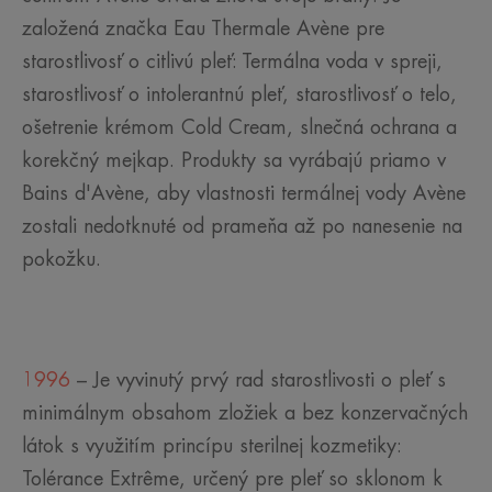
založená značka Eau Thermale Avène pre
starostlivosť o citlivú pleť: Termálna voda v spreji,
starostlivosť o intolerantnú pleť, starostlivosť o telo,
ošetrenie krémom Cold Cream, slnečná ochrana a
korekčný mejkap. Produkty sa vyrábajú priamo v
Bains d'Avène, aby vlastnosti termálnej vody Avène
zostali nedotknuté od prameňa až po nanesenie na
pokožku.
1996
– Je vyvinutý prvý rad starostlivosti o pleť s
minimálnym obsahom zložiek a bez konzervačných
látok s využitím princípu sterilnej kozmetiky:
Tolérance Extrême, určený pre pleť so sklonom k