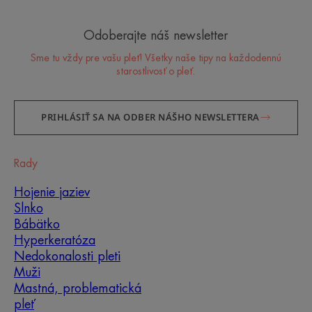
Odoberajte náš newsletter
Sme tu vždy pre vašu pleť! Všetky naše tipy na každodennú
starostlivosť o pleť.
PRIHLÁSIŤ SA NA ODBER NÁŠHO NEWSLETTERA
Rady
Hojenie jaziev
Slnko
Bábätko
Hyperkeratóza
Nedokonalosti pleti
Muži
Mastná, problematická
pleť