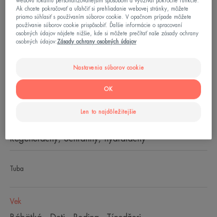
webovú lokalitu personalizovanejším spôsobom a využívať pokročilé funkcie.
Ak chcete pokračovať a uľahčiť si prehliadanie webovej stránky, môžete
priamo súhlasiť s používaním súborov cookie. V opačnom prípade môžete
používanie súborov cookie prispôsobiť. Ďalšie informácie o spracovaní
osobných údajov nájdete nižšie, kde si môžete prečítať naše zásady ochrany
osobných údajov:
Zásady ochrany osobných údajov
Zloženie, ktorý regeneruje, hydratuje na 24
hodín** a chráni popraskané a podráždené pery.
Nastavenia súborov cookie
OK
Obnovuje príjemný pocit a pružnosť pier a vytvára
ochrannú bariéru, ktorá chráni podráždené pery
Len to najdôležitejšie
pred vonkajšími vplyvmi.
Regeneračný, ochranný, hydratačný
Tuba
Vek