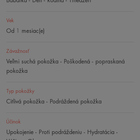
Bábätká - Deti - Rodina - Tínedžeri
Vek
Od 1 mesiac(e)
Závažnosť
Veľmi suchá pokožka - Poškodená - popraskaná
pokožka
Typ pokožky
Citlivá pokožka - Podráždená pokožka
Účinok
Upokojenie - Proti podráždeniu - Hydratácia -