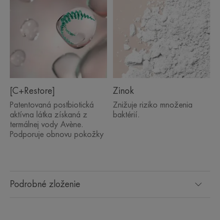
* Podporuje epidermálnu obnovu.
**IH kinetika, 20 subjektov, jednorazová aplikácia.
**IH kinetika, 20 subjektov, jednorazová aplikácia.
***Klinické hodnotenie. Štúdie znášanlivosti a účinnosti pod
dermatologickou kontrolou na 56 subjektoch s minimálne 4 aplikáciami
denne počas 21 dní.
****Klinické hodnotenie. *Štúdia znášanlivosti a účinnosti vykonaná pod
dermatologickou kontrolou na 38 subjektoch so 4 aplikáciami denne počas
21 dní.
[C+Restore]
Zinok
Patentovaná postbiotická
Znižuje riziko množenia
aktívna látka získaná z
baktérií.
termálnej vody Avène.
Podporuje obnovu pokožky
Podrobné zloženie