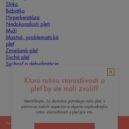
Slnko
Bábätko
Hyperkeratóza
Nedokonalosti pleti
Muži
Mastná, problematická
pleť
Zmiešaná pleť
Suchá pleť
Suchosť a dehydratácia
O nás
Ktorú rutinu starostlivosti o
pleť by ste mali zvoliť?
Kontakt
Často kladené otázky
Identifikujte, čo skutočne potrebuje vaša pleť, s
pomocou našich expertov a objavte najvhodnejšiu
rutinu starostlivosti o pleť pre vás.
Právne upozornenie
Zásady ochrany osobných údajov