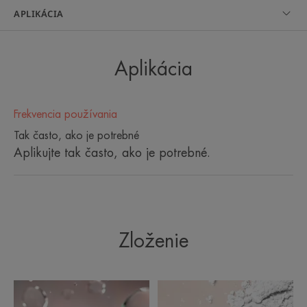
APLIKÁCIA
Aplikácia
Výhody
• UPOKOJUJE: obnovuje príjemný pocit a
Frekvencia používania
pružnosť.
• REGENERUJE: popraskané a podráždené pery
Tak často, ako je potrebné
od 48 hodín****.
Aplikujte tak často, ako je potrebné.
• HYDRATUJE: intenzívne a dlhodobo vyživuje.
ŽIVOTNÉ PROSTREDIE
Zloženie
Obal obsahuje minimálne 14 % recyklovaného materiálu
Plne recyklovateľný obal
6. 7. 2026