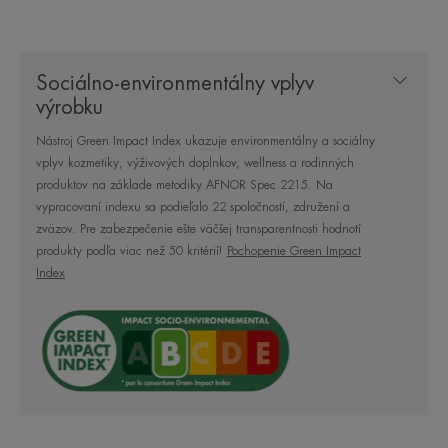
Tento ošetrujúci prípravok pre celú rodinu, ktorého
zloženie obsahuje 96 % zložiek prírodného
Sociálno-environmentálny vplyv
pôvodu, obnovuje príjemný pocit a pružnosť pier
výrobku
už od prvého použitia.
Nástroj Green Impact Index ukazuje environmentálny a sociálny
vplyv kozmetiky, výživových doplnkov, wellness a rodinných
produktov na základe metodiky AFNOR Spec 2215. Na
vypracovaní indexu sa podieľalo 22 spoločností, združení a
NIEKOĽKO SLOV OD NÁŠHO
zväzov. Pre zabezpečenie ešte väčšej transparentnosti hodnotí
ODBORNÍKA
produkty podľa viac než 50 kritérií!
Pochopenie Green Impact
Index
Vhodný pre citlivú a jemnú oblasť
pier, ktorú je potrebné obnoviť,
vyživiť a trvalo chrániť pred
vonkajšími vplyvmi.