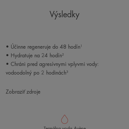
Výsledky
• Účinne regeneruje do 48 hodín¹
• Hydratuje na 24 hodín²
• Chráni pred agresívnymi vplyvmi vody:
vodoodolný po 2 hodinách³
Zobraziť zdroje
Termálna voda Avène