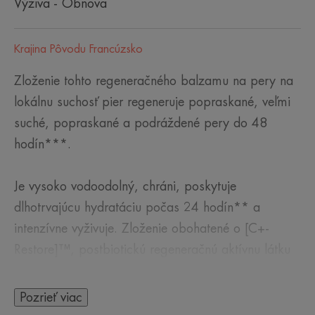
Výživa - Obnova
Krajina Pôvodu Francúzsko
Zloženie tohto regeneračného balzamu na pery na
lokálnu suchosť pier regeneruje popraskané, veľmi
suché, popraskané a podráždené pery do 48
hodín***.
Je vysoko vodoodolný, chráni, poskytuje
dlhotrvajúcu hydratáciu počas 24 hodín** a
intenzívne vyživuje. Zloženie obohatené o [C+-
Restore]™, postbiotickú regeneračnú aktívnu látku
a termálnu vodu Avène upokojuje pery a poskytuje
im ochranný bariérový účinok.
Pozrieť viac