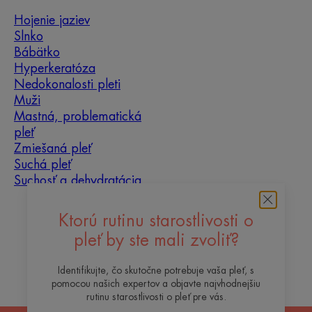
Hojenie jaziev
Slnko
Bábätko
Hyperkeratóza
Nedokonalosti pleti
Muži
Mastná, problematická
pleť
Zmiešaná pleť
Suchá pleť
Suchosť a dehydratácia
O nás
Ktorú rutinu starostlivosti o
pleť by ste mali zvoliť?
Kontakt
Často kladené otázky
Identifikujte, čo skutočne potrebuje vaša pleť, s
pomocou našich expertov a objavte najvhodnejšiu
rutinu starostlivosti o pleť pre vás.