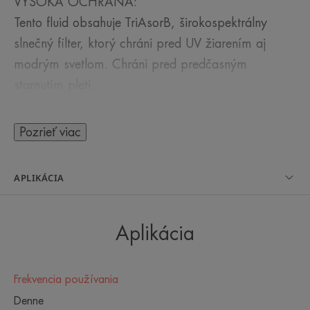
VYSOKÁ OCHRANA:
Tento fluid obsahuje TriAsorB, širokospektrálny
slnečný filter, ktorý chráni pred UV žiarením aj
modrým svetlom. Chráni pred predčasným
starnutím pleti.
ULTRAĽAHKÁ TEXTÚRA:
Pozrieť viac
Vďaka technológii "water-like" ponúka textúru ľahkú
ako voda, ktorú na pokožke neuvidíte ani
APLIKÁCIA
nepocítite, a preto je tento fluid vhodný podklad
pod make-up.
Aplikácia
Jeho vysoko znášanlivé, vodoodolné zloženie bez
vône je vhodné pre citlivú pokožku.
Frekvencia používania
Denne