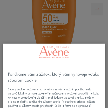
Ultraľahká "neviditeľná¹" vysoká ochrana SPF50
pred UVB, UVA a HEV modrým svetlom, vhodná
Ponúkame vám zážitok, ktorý vám vyhovuje vďaka
pre citlivú pleť¹.
súborom cookie
Súbory cookie používame na to, aby sme vám umožnili používať našu
Ultraľahká textúra, ľahká ako voda. Rýchlo sa
webovú lokalitu personalizovanejším spôsobom a využívať pokročilé funkcie.
Ak chcete pokračovať a uľahčiť si prehliadanie webovej stránky, môžete
vstrebáva a nelepí sa.
priamo súhlasiť s používaním súborov cookie. V opačnom prípade môžete
Vynikajúci podklad pod make-up.
používanie súborov cookie prispôsobiť. Ďalšie informácie o spracovaní