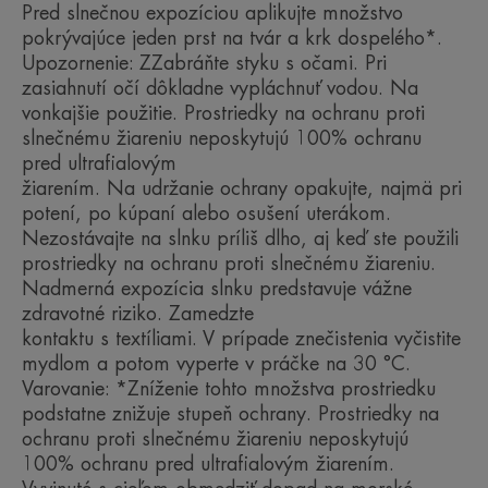
Pred slnečnou expozíciou aplikujte množstvo
pokrývajúce jeden prst na tvár a krk dospelého*.
NIEKOĽKO SLOV OD NÁŠHO
Upozornenie: ZZabráňte styku s očami. Pri
ODBORNÍKA
zasiahnutí očí dôkladne vypláchnuť vodou. Na
vonkajšie použitie. Prostriedky na ochranu proti
slnečnému žiareniu neposkytujú 100% ochranu
pred ultrafialovým
žiarením. Na udržanie ochrany opakujte, najmä pri
Ultraľahká "neviditeľná¹" vysoká
potení, po kúpaní alebo osušení uterákom.
ochrana SPF50 pred UVB, UVA a
Nezostávajte na slnku príliš dlho, aj keď ste použili
modrým svetlom HEV, vhodná pre
prostriedky na ochranu proti slnečnému žiareniu.
citlivú pleť¹.
Nadmerná expozícia slnku predstavuje vážne
zdravotné riziko. Zamedzte
kontaktu s textíliami. V prípade znečistenia vyčistite
mydlom a potom vyperte v práčke na 30 °C.
Varovanie: *Zníženie tohto množstva prostriedku
podstatne znižuje stupeň ochrany. Prostriedky na
Výhody
ochranu proti slnečnému žiareniu neposkytujú
Ochrana proti slnečnému žiareniu: stabilné filtre
100% ochranu pred ultrafialovým žiarením.
UVB a UVA, ktoré účinne pôsobia proti škodlivým