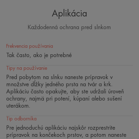
Aplikácia
Veľmi vysoká ochrana pred
slnkom pre citlivú a mastnú pleť so
Každodenná ochrana pred slnkom
sklonom k akné.
Frekvencia používania
Tak často, ako je potrebné
Tipy na používanie
Výhoda
Pred pobytom na slnku naneste prípravok v
Veľmi vysoká ochrana pred slnkom pre citlivú,
množstve dĺžky jedného prsta na tvár a krk.
mastnú pokožku tváre a pokožku so sklonom k
Aplikáciu často opakujte, aby ste udržali úroveň
tvorbe škvŕn.
ochrany, najmä pri potení, kúpaní alebo sušení
uterákom.
Výhody
Tip odborníka
• CHRÁNI PRED SLNEČNÝM ŽIARENÍM :
Pre jednoduchú aplikáciu najskôr rozprestrite
stabilné filtre, ktoré účinne bojujú proti škodlivým
prípravok na končekoch prstov, a potom naneste