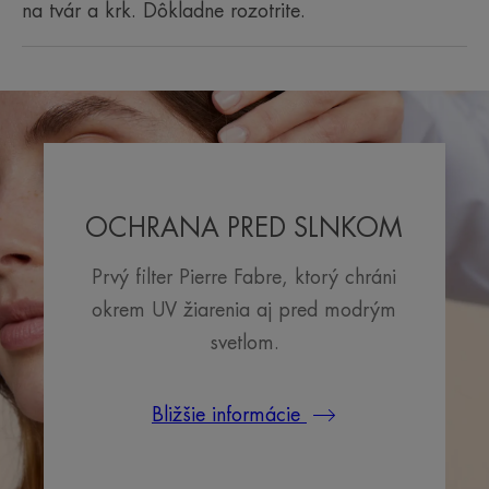
účinkom slnečného žiarenia UVB a UVA.
na tvár a krk. Dôkladne rozotrite.
• ANTIOXIDAČNÝ : pomáha zabezpečiť
komplexnú ochranu buniek pred oxidačným
stresom.
• NEZANECHÁVA BIELY FILM : vytvára neviditeľnú
ochranu.
• VODOODOLNÝ : chráni pokožku pred
škodlivými účinkami slnka aj počas kúpania.
OCHRANA PRED SLNKOM
Prvý filter Pierre Fabre, ktorý chráni
okrem UV žiarenia aj pred modrým
svetlom.
Bližšie informácie