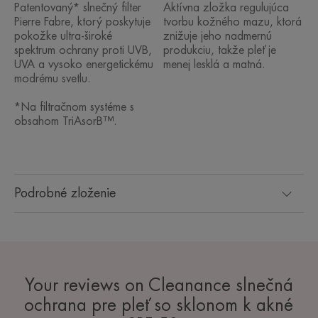
Patentovaný* slnečný filter
Aktívna zložka regulujúca
Pierre Fabre, ktorý poskytuje
tvorbu kožného mazu, ktorá
pokožke ultra-široké
znižuje jeho nadmernú
spektrum ochrany proti UVB,
produkciu, takže pleť je
UVA a vysoko energetickému
menej lesklá a matná.
modrému svetlu.
*Na filtračnom systéme s
obsahom TriAsorB™.
Podrobné zloženie
Your reviews on Cleanance slnečná
ochrana pre pleť so sklonom k akné