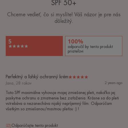
SPF 50+
Chceme vedieť, čo si myslíte! Váš názor je pre nás
dôležitý.
5
100%
odporučil by tento produkt
priateľovi
Perfektný a ľahký ochranný krém
Jana, 28 rokov
2 years ago
Toto SPF maximálne vyhovuje mojej zmiešanej pleti, nakoľko jej
poskytne ochranu a zmatnenie bez zaťaženia. Krásne sa do pleti
vstrebáva a nezanecháva nijaký nepríjemný film. Odporúčam
všetkým so zmiešanou/mastnou pleťou :) !
Odporúčajte tento produkt