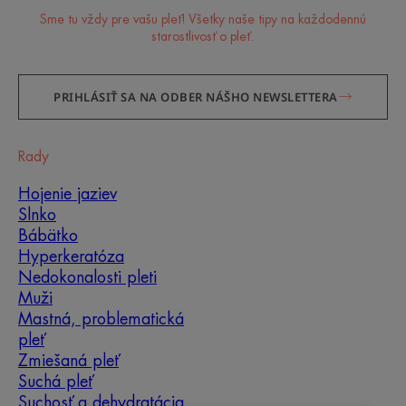
Sme tu vždy pre vašu pleť! Všetky naše tipy na každodennú
starostlivosť o pleť.
PRIHLÁSIŤ SA NA ODBER NÁŠHO NEWSLETTERA
Rady
Hojenie jaziev
Slnko
Bábätko
Hyperkeratóza
Nedokonalosti pleti
Muži
Mastná, problematická
pleť
Zmiešaná pleť
Suchá pleť
Suchosť a dehydratácia