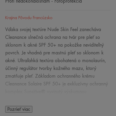
Proti nedokonalostiam - Fotoprotekcia
Krajina Pôvodu Francúzsko
Vďaka svojej textúre Nude Skin Feel zanecháva
Cleanance slnečná ochrana na tvár pre pleť so
sklonom k akné SPF 50+ na pokožke neviditeľný
povrch. Je vhodná pre mastnú pleť so sklonom k
akné. Ultraľahká textúra obohatená o monolaurín,
účinný regulátor tvorby kožného mazu, ktorý
zmatňuje pleť. Základom ochranného krému
Cleanance Solaire SPF 50+ je exkluzívny ochranný
komplex Sunsitive® vyvinutý výskumnou
spoločnosťou Pierre Fabre, ktorý obsahuje :
- Patentovaný filtračný systém obsahujúci iba štyri
Pozrieť viac
slnečné filtre pre veľmi širokú a stabilnú ochranu