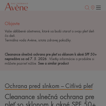
Predajné
miesta
Objavte
Vaše obľúbené ošetrenia, ktoré sa budú starať o svoju pleť deň
čo deň.
Termálna voda Avène, istota zdravej pokožky.
Cleanance slnečná ochrana pre pleť so sklonom k akné SPF 50+
nepredáva sa od 7. 5. 2026
. Všetky informácie o produkte si
môžete pozrieť nižšie.
See a similar product
Ochrana pred slnkom – Citlivá pleť
Cleanance slnečná ochrana pre
pleť so sklonom k akné SPF 50+