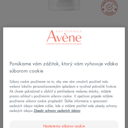
Veľmi vysoká ochrana pred slnkom pre citlivú,
mastnú pleť so sklonom k akné.
Ponúkame vám zážitok, ktorý vám vyhovuje vďaka
Slnečná ochrana
Antioxidant
súborom cookie
Súbory cookie používame na to, aby sme vám umožnili používať našu
webovú lokalitu personalizovanejším spôsobom a využívať pokročilé funkcie.
Zmatňujúci
Nelepí sa
Ak chcete pokračovať a uľahčiť si prehliadanie webovej stránky, môžete
priamo súhlasiť s používaním súborov cookie. V opačnom prípade môžete
používanie súborov cookie prispôsobiť. Ďalšie informácie o spracovaní
Patentovaný filtračný systém
osobných údajov nájdete nižšie, kde si môžete prečítať naše zásady ochrany
osobných údajov:
Zásady ochrany osobných údajov
Chráni pred slnečným žiarením, je antioxidačný,
zmatňuje.
Nastavenia súborov cookie