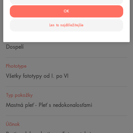
OK
Tuba
Len to najdôležitejšie
Vek
Dospelí
Phototype
Všetky fototypy od I. po VI
Typ pokožky
Mastná pleť - Pleť s nedokonalosťami
Účinok