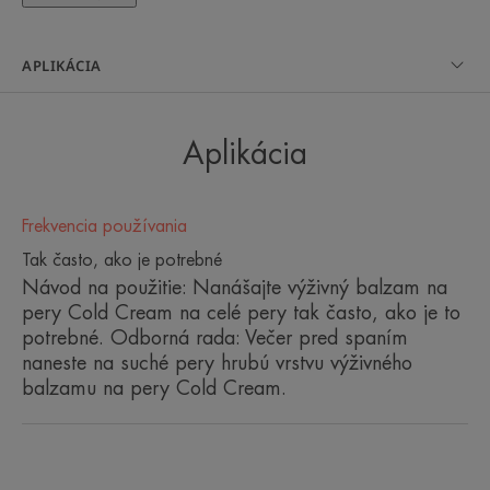
NIEKOĽKO SLOV OD NÁŠHO
ODBORNÍKA
APLIKÁCIA
Aplikácia
Prírodné zloženie Cold Cream
intenzívne vyživuje a chráni suché
Frekvencia používania
pery celej rodiny.
Tak často, ako je potrebné
Návod na použitie: Nanášajte výživný balzam na
pery Cold Cream na celé pery tak často, ako je to
potrebné. Odborná rada: Večer pred spaním
naneste na suché pery hrubú vrstvu výživného
Výhoda
balzamu na pery Cold Cream.
Dlhodobo vyživuje a vytvára ochrannú bariéru proti
chladu.