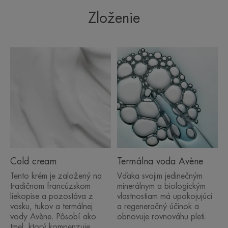
Výhody
Zloženie
• DLHODOBÁ VÝŽIVA s prírodným krémom Cold
Cream.
• CHRÁNI pred chladom.
• UPOKOJUJE.
ŽIVOTNÉ PROSTREDIE
Obaly, ktoré neobsahujú recyklovaný materiál
Plne recyklovateľný obal**
Cold cream
Termálna voda Avène
Tento krém je založený na
Vďaka svojim jedinečným
tradičnom francúzskom
minerálnym a biologickým
liekopise a pozostáva z
vlastnostiam má upokojujúci
vosku, tukov a termálnej
a regeneračný účinok a
vody Avène. Pôsobí ako
obnovuje rovnováhu pleti.
tmel, ktorý kompenzuje