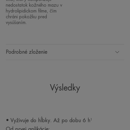
nedostatok kožného mazu v
hydrolipidickom filme, čím
chráni pokožku pred
vysúšaním.
Podrobné zloženie
Výsledky
• Vyživuje do hĺbky. Až po dobu 6 h¹
Od prvej aplikácie: