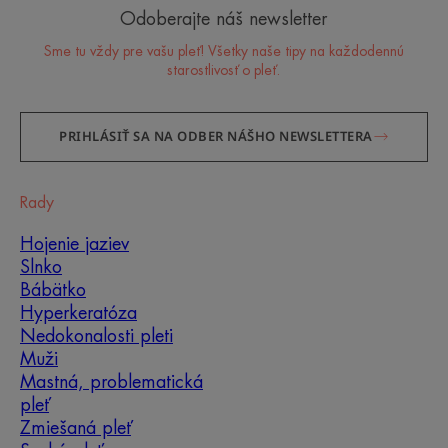
Odoberajte náš newsletter
Sme tu vždy pre vašu pleť! Všetky naše tipy na každodennú
starostlivosť o pleť.
PRIHLÁSIŤ SA NA ODBER NÁŠHO NEWSLETTERA
Rady
Hojenie jaziev
Slnko
Bábätko
Hyperkeratóza
Nedokonalosti pleti
Muži
Mastná, problematická
pleť
Zmiešaná pleť