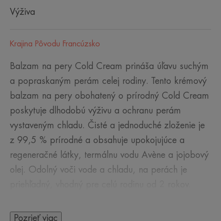
Výživa
Krajina Pôvodu Francúzsko
Balzam na pery Cold Cream prináša úľavu suchým
a popraskaným perám celej rodiny. Tento krémový
balzam na pery obohatený o prírodný Cold Cream
poskytuje dlhodobú výživu a ochranu perám
vystaveným chladu. Čisté a jednoduché zloženie je
z 99,5 % prírodné a obsahuje upokojujúce a
regeneračné látky, termálnu vodu Avène a jojobový
olej. Odolný voči vode a chladu, na perách je
priehľadný, vhodný pre celú rodinu od 2 rokov.
Pozrieť viac