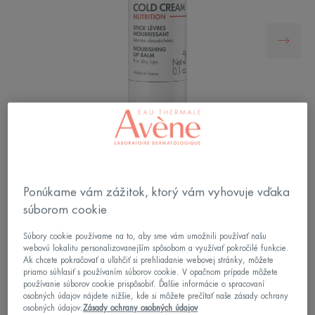
Ponúkame vám zážitok, ktorý vám vyhovuje vďaka
Výživná starostlivosť o suché a popraskané pery
súborom cookie
pre celú rodinu od 2 rokov.
Súbory cookie používame na to, aby sme vám umožnili používať našu
webovú lokalitu personalizovanejším spôsobom a využívať pokročilé funkcie.
Ak chcete pokračovať a uľahčiť si prehliadanie webovej stránky, môžete
Hlboko upokojujúci pocit.
priamo súhlasiť s používaním súborov cookie. V opačnom prípade môžete
používanie súborov cookie prispôsobiť. Ďalšie informácie o spracovaní
osobných údajov nájdete nižšie, kde si môžete prečítať naše zásady ochrany
Vyživuje, chráni, upokojuje
osobných údajov:
Zásady ochrany osobných údajov