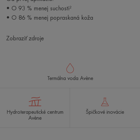
• O 93 % menej suchosti²
• O 86 % menej popraskaná koža
Zobraziť zdroje
Termálna voda Avène
Hydroterapeutické centrum
Špičkové inovácie
Avène