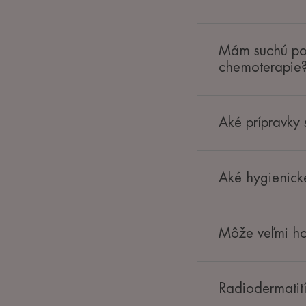
Mám suchú poko
chemoterapie
Aké prípravky 
Aké hygienick
Môže veľmi ho
Radiodermatití