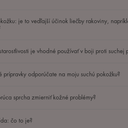
žku: je to vedľajší účinok liečby rakoviny, naprík
?
starostlivosti je vhodné používať v boji proti suchej
é prípravky odporúčate na moju suchú pokožku?
rúca sprcha zmierniť kožné problémy?
da: čo to je?