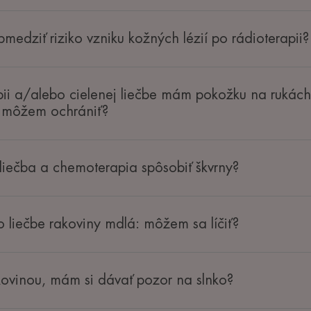
dziť riziko vzniku kožných lézií po rádioterapii?
ii a/alebo cielenej liečbe mám pokožku na rukác
u môžem ochrániť?
liečba a chemoterapia spôsobiť škvrny?
o liečbe rakoviny mdlá: môžem sa líčiť?
kovinou, mám si dávať pozor na slnko?