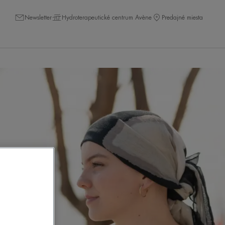
Newsletter
Hydroterapeutické centrum Avène
Predajné miesta