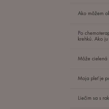
Ako môžem obme
Po chemoterap
krehkú. Ako j
Môže cielená 
Moja pleť je p
Liečim sa s ra