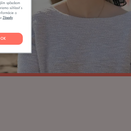
ejším spôsobom
riamo súhlasiť s
informácie o
v:
Zásady
OK