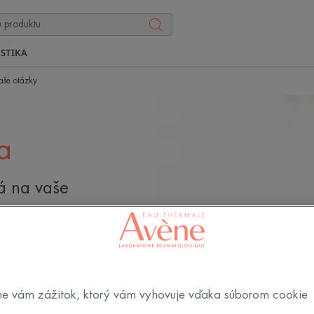
STIKA
aše otázky
a
á na vaše
je citlivá po
ko sa o ňu starať?
e vám zážitok, ktorý vám vyhovuje vďaka súborom cookie
há pokožka,