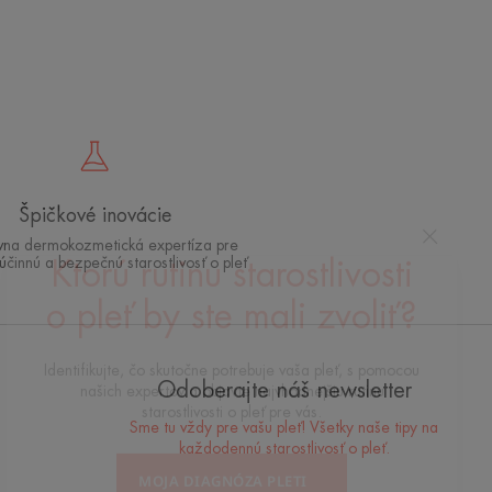
Špičkové inovácie
ívna dermokozmetická expertíza pre
 účinnú a bezpečnú starostlivosť o pleť
Ktorú rutinu starostlivosti
o pleť by ste mali zvoliť?
Odoberajte náš newsletter
Identifikujte, čo skutočne potrebuje vaša pleť, s pomocou
Sme tu vždy pre vašu pleť! Všetky naše tipy na
našich expertov a objavte najvhodnejšiu rutinu
každodennú starostlivosť o pleť.
starostlivosti o pleť pre vás.