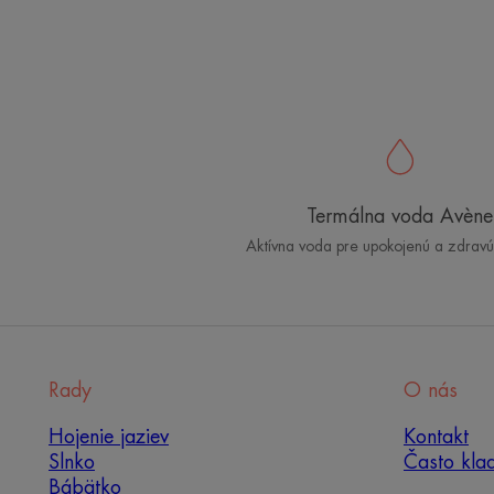
Termálna voda Avène
Aktívna voda pre upokojenú a zdrav
Rady
O nás
Hojenie jaziev
Kontakt
Slnko
Často kla
Bábätko