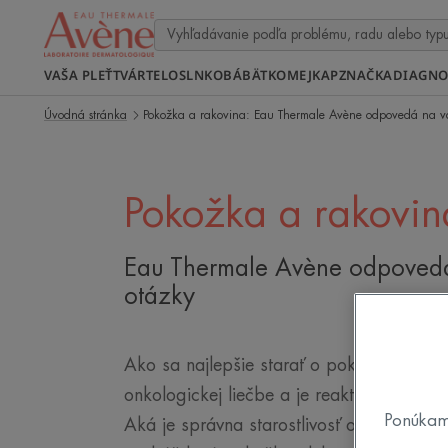
VAŠA PLEŤ
TVÁR
TELO
SLNKO
BÁBÄTKO
MEJKAP
ZNAČKA
DIAGNO
Úvodná stránka
Pokožka a rakovina: Eau Thermale Avène odpovedá na v
Pokožka a rakovin
Eau Thermale Avène odpoved
otázky
Ako sa najlepšie starať o pokožku, ktorá 
onkologickej liečbe a je reaktívnejšia? A
Ponúkam
Aká je správna starostlivosť o pleť? Suc