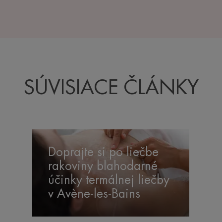
SÚVISIACE ČLÁNKY
Doprajte
si
Doprajte si po liečbe
po
rakoviny blahodarné
liečbe
účinky termálnej liečby
rakoviny
blahodarné
v Avène-les-Bains
účinky
termálnej