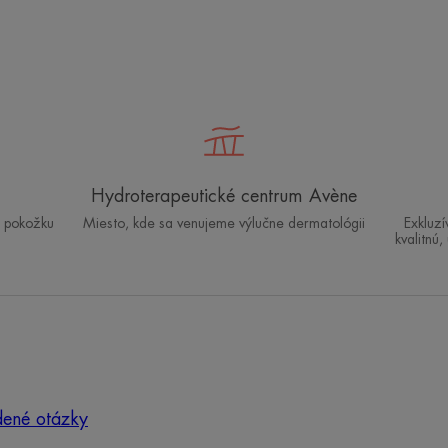
liečby
v
Avène-
les-
Bains
Hydroterapeutické centrum Avène
ú pokožku
Miesto, kde sa venujeme výlučne dermatológii
Exkluz
kvalitnú,
dené otázky