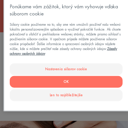
Všetky Mejkap pre zlepšenie pleti
Ponúkame vám zážitok, ktorý vám vyhovuje vďaka
súborom cookie
Súbory cookie používame na to, aby sme vám umožnili používať našu webovú
lokalitu personalizovanejším spôsobom a využívať pokročilé funkcie. Ak chcete
pokračovať a uľahčiť si prehliadanie webovej stránky, môžete priamo súhlasiť s
používaním súborov cookie. V opačnom prípade môžete používanie súborov
0 výsledok "Nekomedogénny mejkap"
cookie prispôsobiť. Ďalšie informácie o spracovaní osobných údajov nájdete
nižšie, kde si môžete prečítať naše zásady ochrany osobných údajov:
Zásady
ochrany osobných údajov
Vyhľadávanie podľa problému, radu alebo typu
Nastavenia súborov cookie
produktu
OK
Len to najdôležitejšie
HĽADAŤ