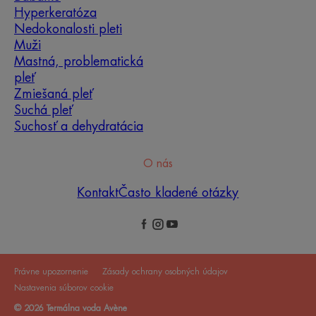
Hyperkeratóza
Nedokonalosti pleti
Muži
Mastná, problematická
pleť
Zmiešaná pleť
Suchá pleť
Ktorú rutinu starostlivosti o
Suchosť a dehydratácia
pleť by ste mali zvoliť?
O nás
Identifikujte, čo skutočne potrebuje vaša pleť, s
pomocou našich expertov a objavte najvhodnejšiu
Kontakt
Často kladené otázky
rutinu starostlivosti o pleť pre vás.
Právne upozornenie
Zásady ochrany osobných údajov
Nastavenia súborov cookie
© 2026 Termálna voda Avène