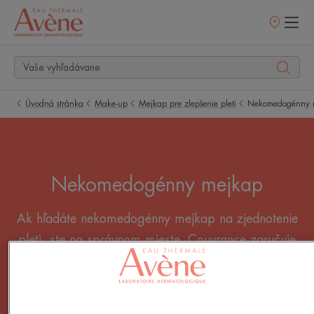
Predajné
miesta
Úvodná stránka
Make-up
Mejkap pre zlepšenie pleti
Nekomedogénny 
Nekomedogénny mejkap
Ak hľadáte nekomedogénny mejkap na zjednotenie
pleti, ste na správnom mieste. Couvrance zaručuje
nekomedogénny mejkap, ktorý skrášli každý typ
pleti, od aknóznej až po suchú.