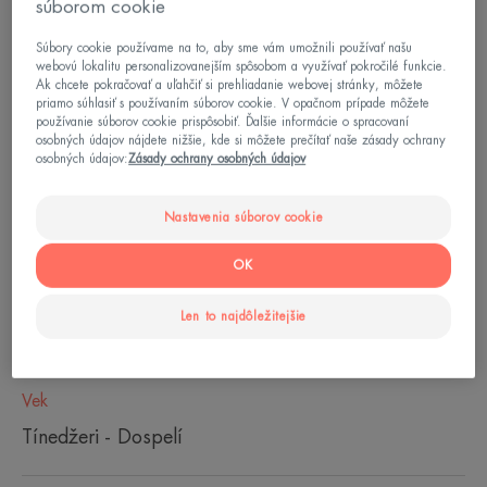
súborom cookie
Súbory cookie používame na to, aby sme vám umožnili používať našu
Pomáha kompenzovať a podporovať regeneračné
webovú lokalitu personalizovanejším spôsobom a využívať pokročilé funkcie.
mechanizmy všetkých 20 vrstiev kožnej bariéry a
Ak chcete pokračovať a uľahčiť si prehliadanie webovej stránky, môžete
priamo súhlasiť s používaním súborov cookie. V opačnom prípade môžete
poskytuje 72-hodinový* hydratačný a vyvažujúci
používanie súborov cookie prispôsobiť. Ďalšie informácie o spracovaní
účinok.
osobných údajov nájdete nižšie, kde si môžete prečítať naše zásady ochrany
osobných údajov:
Zásady ochrany osobných údajov
Prípravok na miesta vysušené a podráždené
liečbou liekmi, ktorý sa vyznačuje vysokou
Nastavenia súborov cookie
znášanlivosťou a zlepšuje dodržiavanie liečebného
programu.
OK
Len to najdôležitejšie
Tuba
Tuba
40ml
Vek
Tínedžeri - Dospelí