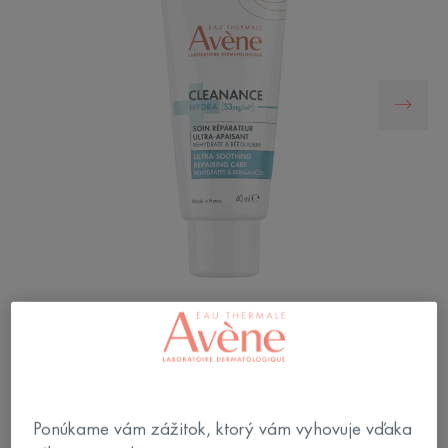
CLEANANCE HYDRA Ultra upokojujúca
regeneračná starostlivosť kompenzuje vedľajšie
účinky na pokožku vysušenú a podráždenú
liečivými prípravkami, čo umožňuje lepšie
Ponúkame vám zážitok, ktorý vám vyhovuje vďaka
dodržiavanie liečebného programu.