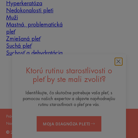
Hyperkeratóza
Nedokonalosti pleti
Muži
Mastná, problematická
pleť
Zmiešaná pleť
Suchá pleť
Suchosť a dehydratácia
O nás
Ktorú rutinu starostlivosti o
pleť by ste mali zvoliť?
Kontakt
Často kladené otázky
Identifikujte, čo skutočne potrebuje vaša pleť, s
pomocou našich expertov a objavte najvhodnejšiu
rutinu starostlivosti o pleť pre vás.
Právne upozornenie
Zásady ochrany osobných údajov
MOJA DIAGNÓZA PLETI
Nastavenia súborov cookie
© 2026 Termálna voda Avène