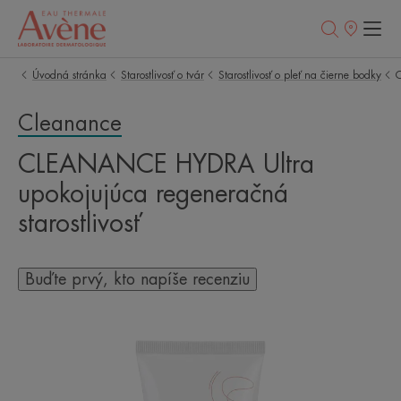
Predajné
miesta
Úvodná stránka
Starostlivosť o tvár
Starostlivosť o pleť na čierne bodky
C
Cleanance
CLEANANCE HYDRA Ultra
upokojujúca regeneračná
starostlivosť
Buďte prvý, kto napíše recenziu