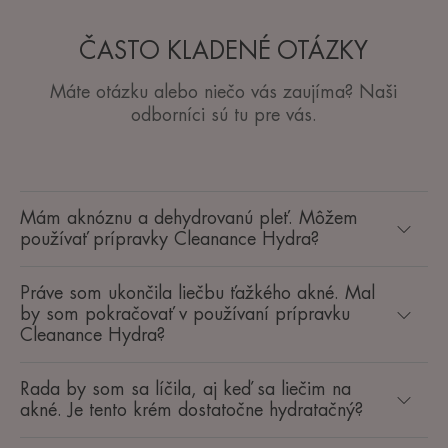
Redukcia jaziev po akné:
• O 60 % nižšie skóre PIE a PIH po 1 mesiaci*⁶
ČASTO KLADENÉ OTÁZKY
Máte otázku alebo niečo vás zaujíma? Naši
TEXTÚRA
ŽIVOTNÉ PROSTREDIE
odborníci sú tu pre vás.
Výhody textúry
Krémová nemastná textúra zanecháva pleť jemnú a dodáva
jej príjemný pocit.
Mám aknóznu a dehydrovanú pleť. Môžem
používať prípravky Cleanance Hydra?
*Inštrumentálny test, aplikácia dvakrát denne po dobu 7 dní, 24 subjektov.
*Inštrumentálny test, aplikácia dvakrát denne po dobu 7 dní, 24 subjektov.
**Inštrumentálne meranie, 21 subjektov, 1 hodina po jednorazovej aplikácii.
Práve som ukončila liečbu ťažkého akné. Mal
***Klinické hodnotenie po jednorazovej aplikácii u 43 subjektov.
*⁴Klinické hodnotenie, 2 aplikácie denne počas 29 dní, 40 subjektov.
by som pokračovať v používaní prípravku
*⁵Klinické hodnotenie, 2 aplikácie denne počas 2 dní, 41 subjektov.
Cleanance Hydra?
*⁶Klinické hodnotenie PIH (31 subjektov) a PIE (36 subjektov), 2 aplikácie
denne počas 1 mesiaca.
Rada by som sa líčila, aj keď sa liečim na
akné. Je tento krém dostatočne hydratačný?