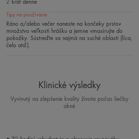
2 krát denne
Tipy na používanie
Aplikujte dvakrát denne, ráno a večer, na tvár, ktorú
Ráno a/alebo večer naneste na končeky prstov
ste predtým očistili upokojujúcim čistiacim krémom
množstvo veľkosti hrášku a jemne vmasírujte do
Cleanance Hydra.
pokožky. Sústreďte sa najmä na suché oblasti (líca,
Možno používať počas medikamentóznej liečby aj
čelo atď.).
po nej.
Vhodné pre deti od 12 rokov, na pleť so sklonom k
akné a vysušenú liečbou.
Klinické výsledky
Vyvinutý na zlepšenie kvality života počas liečby
akné
NIEKOĽKO SLOV OD NÁŠHO
ODBORNÍKA