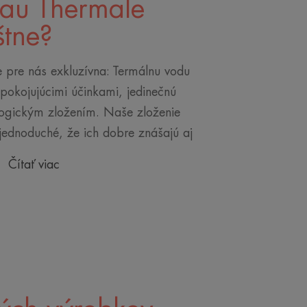
Eau Thermale
štne?
e pre nás exkluzívna: Termálnu vodu
upokojujúcimi účinkami, jedinečnú
logickým zložením. Naše zloženie
 jednoduché, že ich dobre znášajú aj
Čítať viac