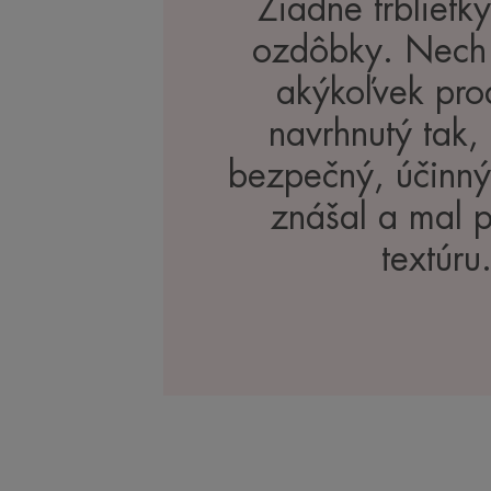
Žiadne trblietk
ozdôbky. Nech 
akýkoľvek prod
navrhnutý tak,
bezpečný, účinný
znášal a mal 
textúru