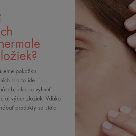
í
ých
Thermale
ložiek?
vujeme pokožku
nich a o to ide
spôsob, ako sa vyhnúť
e aj výber zložiek. Vďaka
ábať produkty so stále