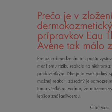
Prečo je v zložen
dermokozmetick
prípravkov Eau 
Avène tak málo z
Pretože obmedzením ich počtu vysta
menšiemu riziku reakcie na niektorú z 
predovšetkým. Nie je to však jediný 
možnej reakcii, zásadný je samozrejm
tomu všetkému veríme, že môžeme vyr
lepšou znášanlivosťou.
Čítať viac