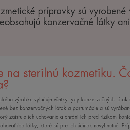
ozmetické prípravky sú vyrobené 
neobsahujú konzervačné látky an
e na sterilnú kozmetiku. Č
a?
ckého výrobku vylučuje všetky typy konzervačných látok
ené bez konzervačných látok a parfumácie a sú vyrábané 
rý zaisťuje ich uchovanie a chráni ich pred rizikom konta
hovať iba látky, ktoré sú pre ich účinok nevyhnutné. Pr