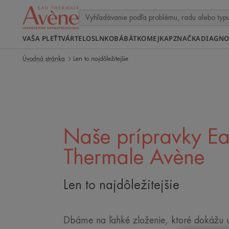
VAŠA PLEŤ
TVÁR
TELO
SLNKO
BÁBÄTKO
MEJKAP
ZNAČKA
DIAGNO
Úvodná stránka
Len to najdôležitejšie
Naše prípravky E
Thermale Avène
Len to najdôležitejšie
Dbáme na ľahké zloženie, ktoré dokážu u