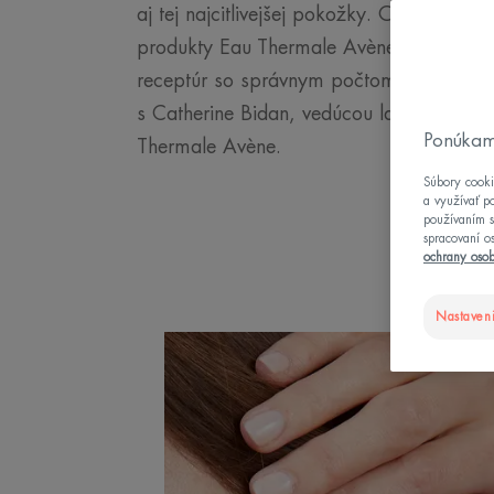
aj tej najcitlivejšej pokožky. Odborníci, k
produkty Eau Thermale Avène, neustále p
receptúr so správnym počtom zložiek. P
s Catherine Bidan, vedúcou laboratória t
Ponúkam
Thermale Avène.
Súbory cooki
a využívať p
používaním s
spracovaní o
ochrany oso
Nastaveni