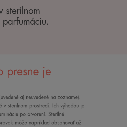
v sterilnom
i parfumáciu.
o presne je
 (uvedené aj neuvedené na zozname).
v sterilnom prostredí. Ich výhodou je
minácie po otvorení. Sterilné
ípravok môže napríklad obsahovať až