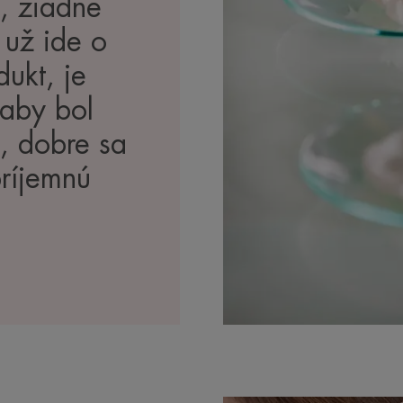
y, žiadne
už ide o
ukt, je
 aby bol
, dobre sa
príjemnú
.