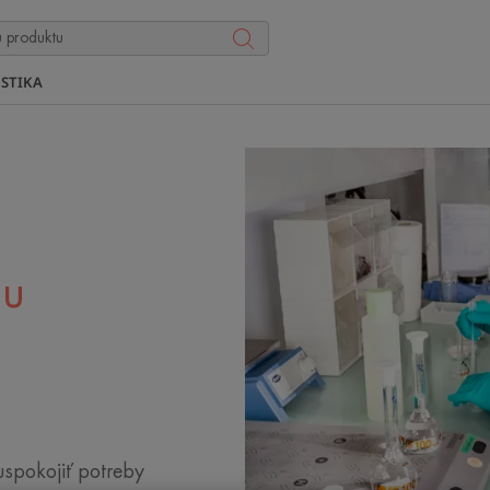
STIKA
au
spokojiť potreby