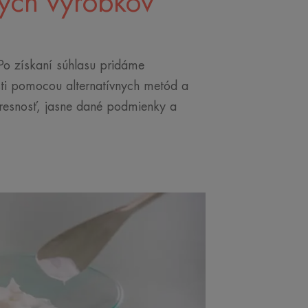
ých výrobkov
Po získaní súhlasu pridáme
osti pomocou alternatívnych metód a
presnosť, jasne dané podmienky a