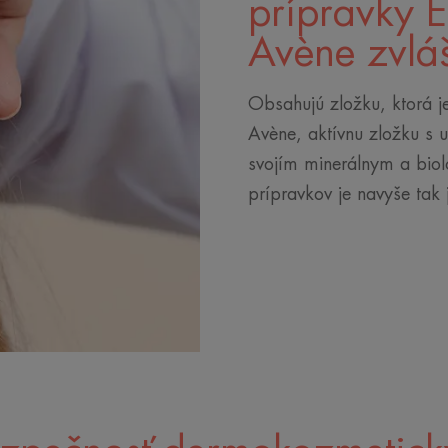
prípravky 
Avène zvlá
Obsahujú zložku, ktorá j
Avène, aktívnu zložku s 
svojím minerálnym a bio
prípravkov je navyše tak