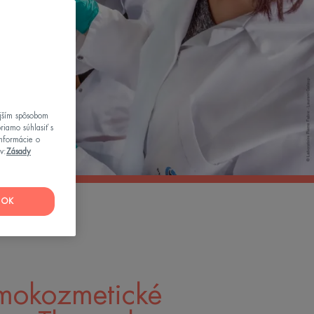
ejším spôsobom
riamo súhlasiť s
informácie o
v:
Zásady
OK
mokozmetické