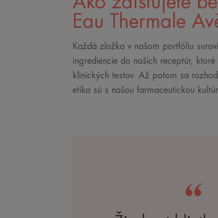
Ako zaisťujete b
Eau Thermale Av
Každá zložka v našom portfóliu surov
ingrediencie do našich receptúr, ktor
klinických testov. Až potom sa rozho
etika sú s našou farmaceutickou kultúr