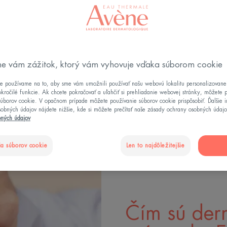
torí vytvárajú
racujú na vývoji
odrobný rozhovor
vorby receptúr Eau
e vám zážitok, ktorý vám vyhovuje vďaka súborom cookie
e používame na to, aby sme vám umožnili používať našu webovú lokalitu personalizovan
okročilé funkcie. Ak chcete pokračovať a uľahčiť si prehliadanie webovej stránky, môžete p
úborov cookie. V opačnom prípade môžete používanie súborov cookie prispôsobiť. Ďalšie 
sobných údajov nájdete nižšie, kde si môžete prečítať naše zásady ochrany osobných údajo
bných údajov
a súborov cookie
Len to najdôležitejšie
Čím sú der