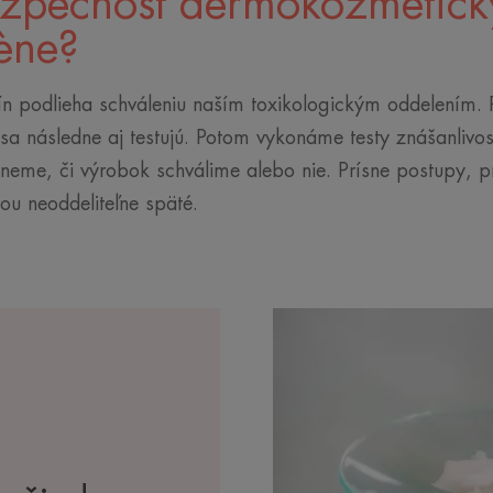
ezpečnosť dermokozmetick
ène?
ín podlieha schváleniu naším toxikologickým oddelením. 
é sa následne aj testujú. Potom vykonáme testy znášanliv
dneme, či výrobok schválime alebo nie. Prísne postupy, 
ou neoddeliteľne späté.