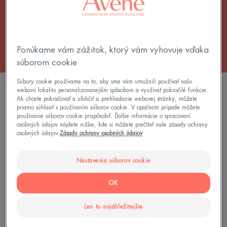
Všetky Krémy
Ponúkame vám zážitok, ktorý vám vyhovuje vďaka
súborom cookie
Súbory cookie používame na to, aby sme vám umožnili používať našu
4 results "Upokojujúca starostlivosť o pleť"
webovú lokalitu personalizovanejším spôsobom a využívať pokročilé funkcie.
Ak chcete pokračovať a uľahčiť si prehliadanie webovej stránky, môžete
priamo súhlasiť s používaním súborov cookie. V opačnom prípade môžete
Obnovujúci
HYDRA
používanie súborov cookie prispôsobiť. Ďalšie informácie o spracovaní
ochranný
Upokojujúci
osobných údajov nájdete nižšie, kde si môžete prečítať naše zásady ochrany
krém
umývací
osobných údajov:
Zásady ochrany osobných údajov
krém
Nastavenia súborov cookie
OK
Len to najdôležitejšie
Cicalfate
Cleanance