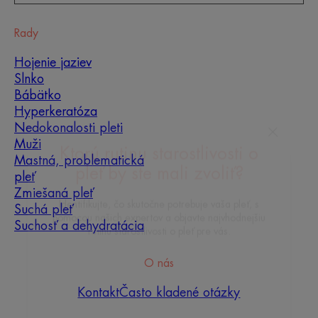
Rady
Hojenie jaziev
Slnko
Bábätko
Hyperkeratóza
Nedokonalosti pleti
Muži
Mastná, problematická
pleť
Ktorú rutinu starostlivosti o
Zmiešaná pleť
pleť by ste mali zvoliť?
Suchá pleť
Suchosť a dehydratácia
Identifikujte, čo skutočne potrebuje vaša pleť, s
pomocou našich expertov a objavte najvhodnejšiu
rutinu starostlivosti o pleť pre vás.
O nás
Kontakt
Často kladené otázky
MOJA DIAGNÓZA PLETI