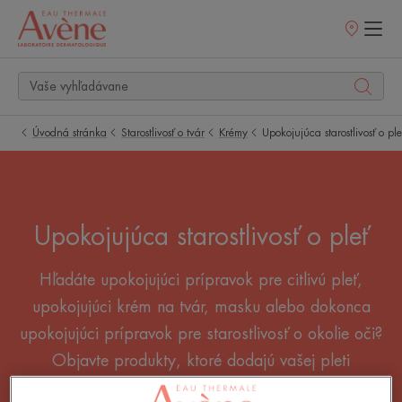
Predajné
miesta
Úvodná stránka
Starostlivosť o tvár
Krémy
Upokojujúca starostlivosť o ple
Upokojujúca starostlivosť o pleť
Hľadáte upokojujúci prípravok pre citlivú pleť,
upokojujúci krém na tvár, masku alebo dokonca
upokojujúci prípravok pre starostlivosť o okolie oči?
Objavte produkty, ktoré dodajú vašej pleti
okamžitý pocit pohodlia.