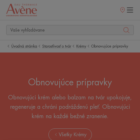
Predajné
miesta
Úvodná stránka
Starostlivosť o tvár
Krémy
Obnovujúce prípravky
Obnovujúce prípravky
Obnovujúci krém alebo balzam na tvár upokojuje,
regeneruje a chráni podráždenú pleť. Obnovujúci
krém na každé bežné zranenie.
Všetky Krémy