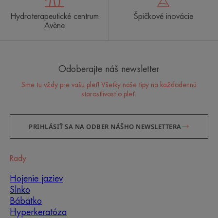
Hydroterapeutické centrum
Špičkové inovácie
Avène
Odoberajte náš newsletter
Sme tu vždy pre vašu pleť! Všetky naše tipy na každodennú
starostlivosť o pleť.
PRIHLÁSIŤ SA NA ODBER NÁŠHO NEWSLETTERA
Rady
Hojenie jaziev
Slnko
Bábätko
Hyperkeratóza