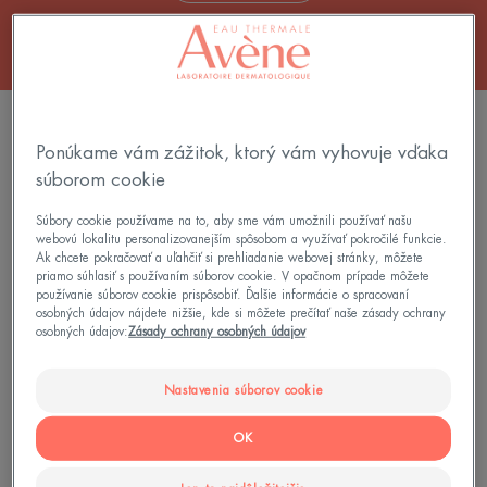
3 results "Obnovujúce prípravky"
Ponúkame vám zážitok, ktorý vám vyhovuje vďaka
Obnovujúci
obnovujúci
súborom cookie
ochranný
bariérový
krém
krém
Súbory cookie používame na to, aby sme vám umožnili používať našu
webovú lokalitu personalizovanejším spôsobom a využívať pokročilé funkcie.
na
Ak chcete pokračovať a uľahčiť si prehliadanie webovej stránky, môžete
ruky
priamo súhlasiť s používaním súborov cookie. V opačnom prípade môžete
používanie súborov cookie prispôsobiť. Ďalšie informácie o spracovaní
osobných údajov nájdete nižšie, kde si môžete prečítať naše zásady ochrany
osobných údajov:
Zásady ochrany osobných údajov
Nastavenia súborov cookie
Cicalfate
Cicalfate
Obnovujúci ochranný krém
obnovujúci bariérový krém
OK
na ruky
1