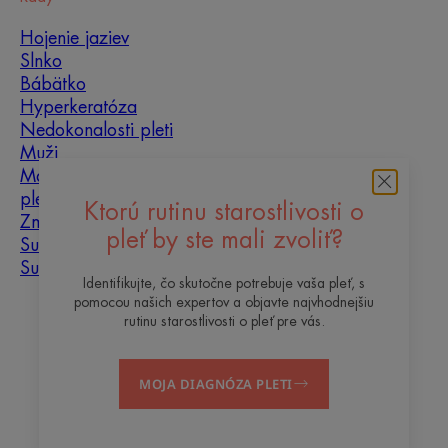
Hojenie jaziev
Slnko
Bábätko
Hyperkeratóza
Nedokonalosti pleti
Muži
Mastná, problematická
pleť
Ktorú rutinu starostlivosti o
Zmiešaná pleť
pleť by ste mali zvoliť?
Suchá pleť
Suchosť a dehydratácia
Identifikujte, čo skutočne potrebuje vaša pleť, s
pomocou našich expertov a objavte najvhodnejšiu
O nás
rutinu starostlivosti o pleť pre vás.
Kontakt
Často kladené otázky
MOJA DIAGNÓZA PLETI