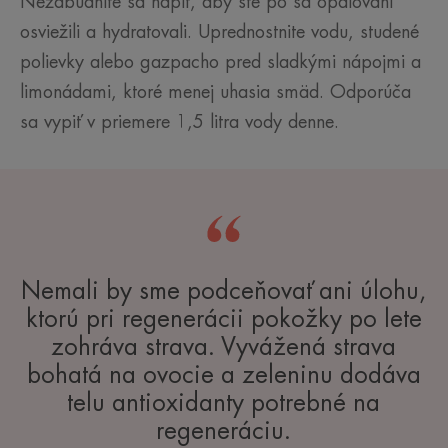
Nezabudnite sa napiť, aby ste po sa opaľovaní
osviežili a hydratovali. Uprednostnite vodu, studené
polievky alebo gazpacho pred sladkými nápojmi a
limonádami, ktoré menej uhasia smäd. Odporúča
sa vypiť v priemere 1,5 litra vody denne.
Nemali by sme podceňovať ani úlohu,
ktorú pri regenerácii pokožky po lete
zohráva strava. Vyvážená strava
bohatá na ovocie a zeleninu dodáva
telu antioxidanty potrebné na
regeneráciu.