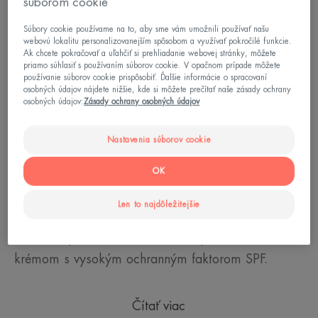
súborom cookie
Súbory cookie používame na to, aby sme vám umožnili používať našu
webovú lokalitu personalizovanejším spôsobom a využívať pokročilé funkcie.
Ak chcete pokračovať a uľahčiť si prehliadanie webovej stránky, môžete
priamo súhlasiť s používaním súborov cookie. V opačnom prípade môžete
používanie súborov cookie prispôsobiť. Ďalšie informácie o spracovaní
Krok 1: Chráňte svoju pokožku
osobných údajov nájdete nižšie, kde si môžete prečítať naše zásady ochrany
osobných údajov:
Zásady ochrany osobných údajov
pred slnkom.
Nastavenia súborov cookie
Nemá zmysel vykonávať rutinné procedúry po
opaľovaní, ak ste zabudli na to najdôležitejšie: na
OK
ochranu – naše motto. Dá sa povedať, že pobyt na
Len to najdôležitejšie
slnku nie je nikdy bez rizika, preto je nevyhnutné
chrániť si pokožku oblečením a opaľovacím
krémom s vysokým ochranným faktorom SPF.
Čítať viac