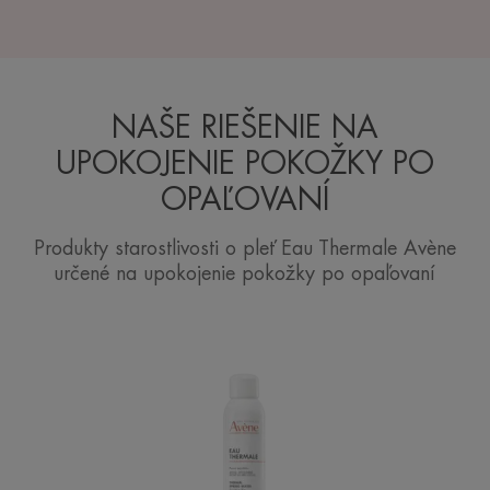
NAŠE RIEŠENIE NA
UPOKOJENIE POKOŽKY PO
OPAĽOVANÍ
Produkty starostlivosti o pleť Eau Thermale Avène
určené na upokojenie pokožky po opaľovaní
Avène
Termálna
voda
v
spreji