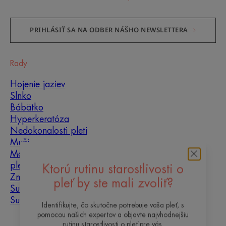
PRIHLÁSIŤ SA NA ODBER NÁŠHO NEWSLETTERA
Rady
Hojenie jaziev
Slnko
Bábätko
Hyperkeratóza
Nedokonalosti pleti
Muži
Mastná, problematická
pleť
Ktorú rutinu starostlivosti o
Zmiešaná pleť
pleť by ste mali zvoliť?
Suchá pleť
Suchosť a dehydratácia
Identifikujte, čo skutočne potrebuje vaša pleť, s
pomocou našich expertov a objavte najvhodnejšiu