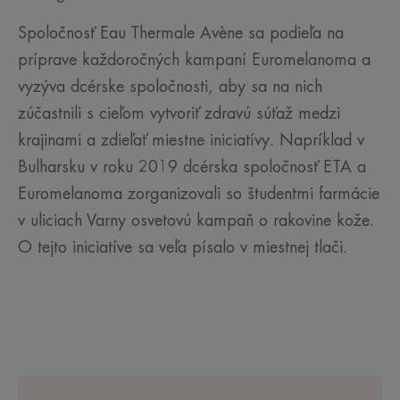
Spoločnosť Eau Thermale Avène sa podieľa na
príprave každoročných kampaní Euromelanoma a
vyzýva dcérske spoločnosti, aby sa na nich
zúčastnili s cieľom vytvoriť zdravú súťaž medzi
krajinami a zdieľať miestne iniciatívy. Napríklad v
Bulharsku v roku 2019 dcérska spoločnosť ETA a
Euromelanoma zorganizovali so študentmi farmácie
v uliciach Varny osvetovú kampaň o rakovine kože.
O tejto iniciatíve sa veľa písalo v miestnej tlači.