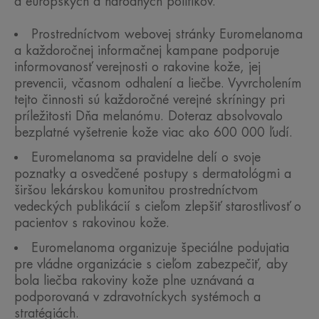
a európskych a národných politikov.
Prostredníctvom webovej stránky Euromelanoma
a každoročnej informačnej kampane podporuje
informovanosť verejnosti o rakovine kože, jej
prevencii, včasnom odhalení a liečbe. Vyvrcholením
tejto činnosti sú každoročné verejné skríningy pri
príležitosti Dňa melanómu. Doteraz absolvovalo
bezplatné vyšetrenie kože viac ako 600 000 ľudí.
Euromelanoma sa pravidelne delí o svoje
poznatky a osvedčené postupy s dermatológmi a
širšou lekárskou komunitou prostredníctvom
vedeckých publikácií s cieľom zlepšiť starostlivosť o
pacientov s rakovinou kože.
Euromelanoma organizuje špeciálne podujatia
pre vládne organizácie s cieľom zabezpečiť, aby
bola liečba rakoviny kože plne uznávaná a
podporovaná v zdravotníckych systémoch a
stratégiách.