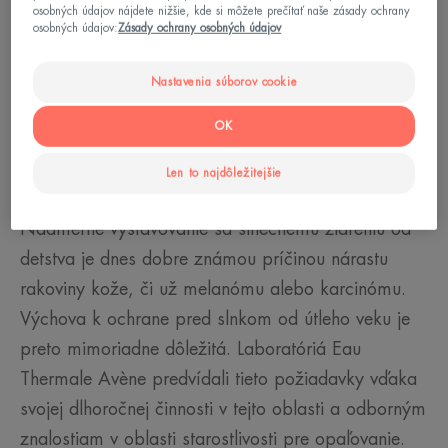
osobných údajov nájdete nižšie, kde si môžete prečítať naše zásady ochrany
osobných údajov:
Zásady ochrany osobných údajov
Nastavenia súborov cookie
OK
Rakovina kože: skutočný problém
verejného zdravia
Len to najdôležitejšie
Nadmerné vystavovanie sa slnečnému žiareniu od
detstva je dnes dobre známou príčinou nárastu
rakoviny kože, či už melanómu alebo karcinómu.
Výchova k ochrane pred slnkom od útleho veku je
preto mimoriadne dôležitá. Laboratóriá Eau
Thermale Avène predvídali tieto požiadavky vďaka
svojej dlhoročnej činnosti v tejto oblasti a odborným
znalostiam v oblasti starostlivosti pre opaľovanie.