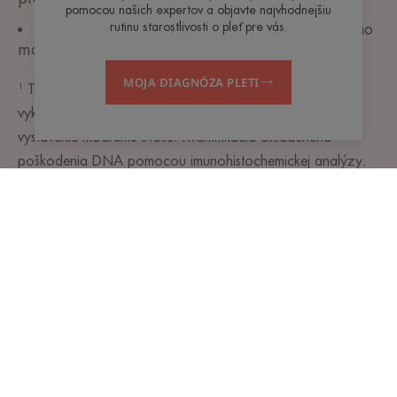
pomocou našich expertov a objavte najvhodnejšiu
rutinu starostlivosti o pleť pre vás.
95,3% zníženie poškodenia DNA spôsobeného
modrým svetlom¹
MOJA DIAGNÓZA PLETI
¹ Test in vitro. Lokálna aplikácia (2 mg.cm-2) Merania
vykonané na rekonštruovanej epiderme. Stres: simulované
vystavenie modrému svetlu. Kvantifikácia oxidačného
poškodenia DNA pomocou imunohistochemickej analýzy.
NEWSLETTER
Sme tu vždy pre vašu pleť!