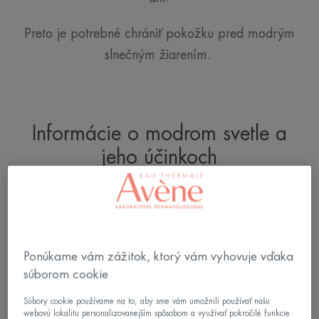
Preto je potrebné chrániť pokožku pred modrým
slnečným žiarením.
Informácie o modrom svetle a
jeho účinkoch
„Modrofialové“ svetlo je pásmo viditeľného spektra,
ktoré obsahuje najviac energie, a preto sa nazýva
HEV (High Energy Visible Light), a je pre telo
škodlivé: urýchľuje starnutie našich buniek a treba
Ponúkame vám zážitok, ktorý vám vyhovuje vďaka
súborom cookie
sa pred ním chrániť.
Súbory cookie používame na to, aby sme vám umožnili používať našu
webovú lokalitu personalizovanejším spôsobom a využívať pokročilé funkcie.