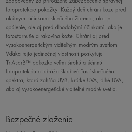
zodpovedný za prirodzené zabezpečenie správnej
fotoprotekcie pokožky. Každý deň chráni kožu pred
akútnymi účinkami slnečného žiarenia, ako je
spálenie, ale aj pred dlhodobými účinkami, ako je
fotostarnutie a rakovina kože. Chráni aj pred
vysokoenergetickým viditeľným modrým svetlom.
Vďaka tejto jedinečnej vlastnosti poskytuje
TriAsorB™ pokožke veľmi širokú a účinnú
fotoprotekciu a odráža škodlivú časť slnečného
spektra, ktorá zahŕňa UVB, krátke UVA, dlhé UVA,
ako aj vysokoenergetické viditeľné modré svetlo.
Bezpečné zloženie