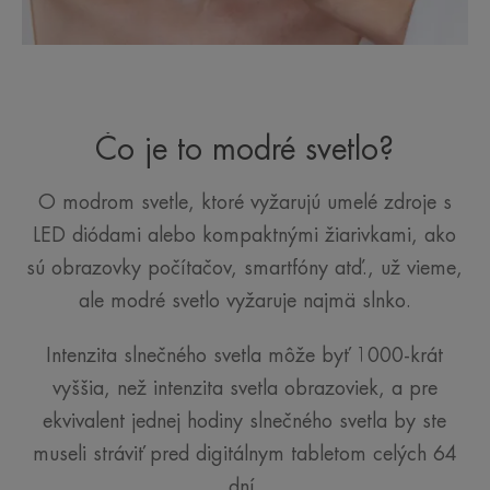
Čo je to modré svetlo?
O modrom svetle, ktoré vyžarujú umelé zdroje s
LED diódami alebo kompaktnými žiarivkami, ako
sú obrazovky počítačov, smartfóny atď., už vieme,
ale modré svetlo vyžaruje najmä slnko.
Intenzita slnečného svetla môže byť 1000-krát
vyššia, než intenzita svetla obrazoviek, a pre
ekvivalent jednej hodiny slnečného svetla by ste
museli stráviť pred digitálnym tabletom celých 64
dní.