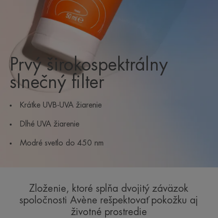
Prvý širokospektrálny
slnečný filter
Krátke UVB-UVA žiarenie
Dlhé UVA žiarenie
Modré svetlo do 450 nm
Zloženie, ktoré spĺňa dvojitý záväzok
spoločnosti Avène rešpektovať pokožku aj
životné prostredie