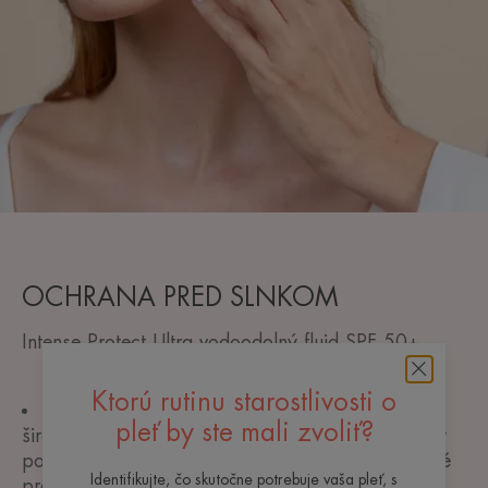
OCHRANA PRED SLNKOM
Intense Protect Ultra vodoodolný fluid SPF 50+
Ktorú rutinu starostlivosti o
Tento prípravok na ochranu pred slnkom so
pleť by ste mali zvoliť?
širokým spektrom ochrany spĺňa najvyššie nároky
pokožky a zároveň minimalizuje dopad na životné
Identifikujte, čo skutočne potrebuje vaša pleť, s
prostredie.