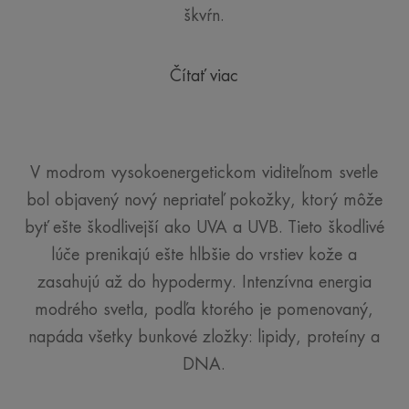
škvŕn.
Čítať viac
V modrom vysokoenergetickom viditeľnom svetle
bol objavený nový nepriateľ pokožky, ktorý môže
byť ešte škodlivejší ako UVA a UVB. Tieto škodlivé
lúče prenikajú ešte hlbšie do vrstiev kože a
zasahujú až do hypodermy. Intenzívna energia
modrého svetla, podľa ktorého je pomenovaný,
napáda všetky bunkové zložky: lipidy, proteíny a
DNA.