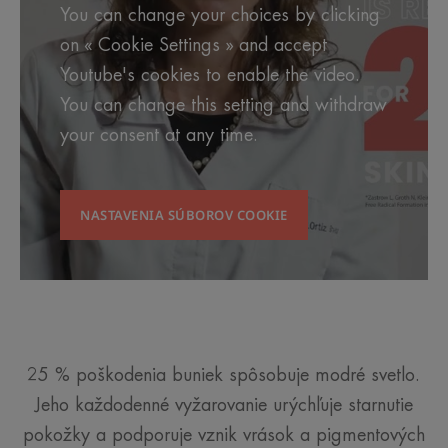
You can change your choices by clicking
on « Cookie Settings » and accept
Youtube's cookies to enable the video.
You can change this setting and withdraw
your consent at any time.
NASTAVENIA SÚBOROV COOKIE
25 % poškodenia buniek spôsobuje modré svetlo.
Jeho každodenné vyžarovanie urýchľuje starnutie
pokožky a podporuje vznik vrások a pigmentových