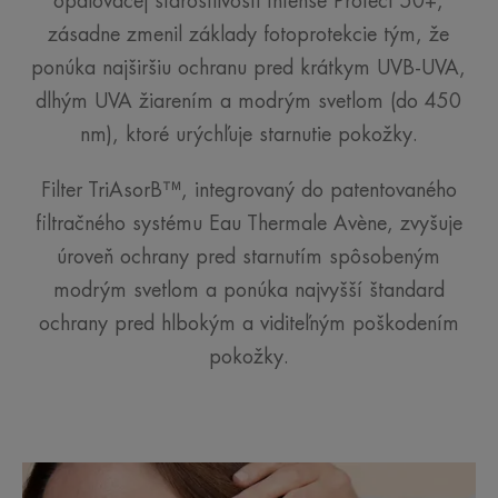
opaľovacej starostlivosti Intense Protect 50+,
zásadne zmenil základy fotoprotekcie tým, že
ponúka najširšiu ochranu pred krátkym UVB-UVA,
dlhým UVA žiarením a modrým svetlom (do 450
nm), ktoré urýchľuje starnutie pokožky.
Filter TriAsorB™, integrovaný do patentovaného
filtračného systému Eau Thermale Avène, zvyšuje
úroveň ochrany pred starnutím spôsobeným
modrým svetlom a ponúka najvyšší štandard
ochrany pred hlbokým a viditeľným poškodením
pokožky.