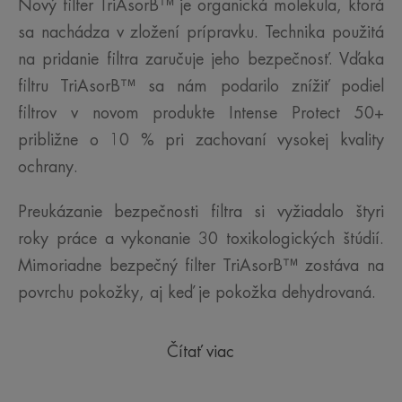
Nový filter TriAsorB™ je organická molekula, ktorá
sa nachádza v zložení prípravku. Technika použitá
na pridanie filtra zaručuje jeho bezpečnosť. Vďaka
filtru TriAsorB™ sa nám podarilo znížiť podiel
filtrov v novom produkte Intense Protect 50+
približne o 10 % pri zachovaní vysokej kvality
ochrany.
Preukázanie bezpečnosti filtra si vyžiadalo štyri
roky práce a vykonanie 30 toxikologických štúdií.
Mimoriadne bezpečný filter TriAsorB™ zostáva na
povrchu pokožky, aj keď je pokožka dehydrovaná.
Čítať viac